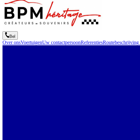
Bel
Over ons
Voertuigen
Uw contactpersoon
Referenties
Routebeschrijving