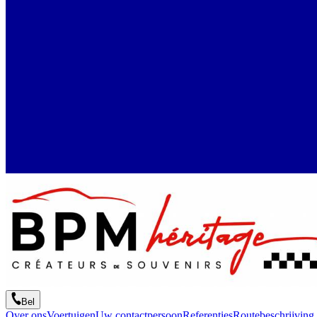
Bel
Over ons
Voertuigen
Uw contactpersoon
Referenties
Routebeschrijving