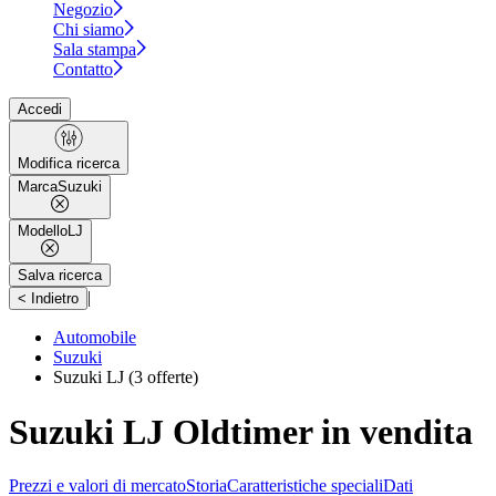
Negozio
Chi siamo
Sala stampa
Contatto
Accedi
Modifica ricerca
Marca
Suzuki
Modello
LJ
Salva ricerca
|
< Indietro
Automobile
Suzuki
Suzuki LJ
(3 offerte)
Suzuki LJ Oldtimer in vendita
Prezzi e valori di mercato
Storia
Caratteristiche speciali
Dati