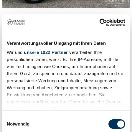
1
/
21
1981 | Suzuki LJ 80
LJ 80 V
Verantwortungsvoller Umgang mit Ihren Daten
21.950 €
Wir und
unsere 1022 Partner
verarbeiten Ihre
persönlichen Daten, wie z. B. Ihre IP-Adresse, mithilfe
von Technologien wie Cookies, um Informationen auf
Ihrem Gerät zu speichern und darauf zuzugreifen und so
personalisierte Werbung und Inhalte, Messungen von
Werbung und Inhalten, Zielgruppenforschung sowie
Entwicklung von Angeboten zu ermöglichen. Sie
entscheiden darüber, wer Ihre Daten für welche Zwecke
nutzt. Sie können Ihre Einwilligung jederzeit über die
Cookie-Erklärung oder durch Klicken auf das Privacy
Einwilligungsauswahl
Trigger Symbol ändern oder widerrufen
Notwendig