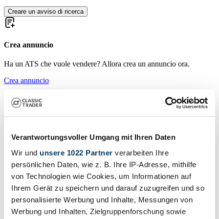
Creare un avviso di ricerca
Crea annuncio
Ha un ATS che vuole vendere? Allora crea un annuncio ora.
Crea annuncio
Storia di ATS: L’ambizione
dell’automobilismo italiano degli anni ’60
L’ATS (Automobili Turismo e Sport) nasce nel 1962 grazie ad
Verantwortungsvoller Umgang mit Ihren Daten
alcuni ex tecnici Ferrari, tra cui Carlo Chiti e Giotto Bizzarrini, in
Wir und
unsere 1022 Partner
verarbeiten Ihre
risposta a divergenze con Enzo Ferrari. L’obiettivo era sviluppare
vetture competitive sia su strada sia nelle competizioni
persönlichen Daten, wie z. B. Ihre IP-Adresse, mithilfe
automobilistiche, proponendo soluzioni tecniche all’avanguardia per
von Technologien wie Cookies, um Informationen auf
l’epoca.
Ihrem Gerät zu speichern und darauf zuzugreifen und so
Evoluzione dei modelli ATS
personalisierte Werbung und Inhalte, Messungen von
Werbung und Inhalten, Zielgruppenforschung sowie
Nel breve arco di vita del marchio, ATS propone la 1000 SP come