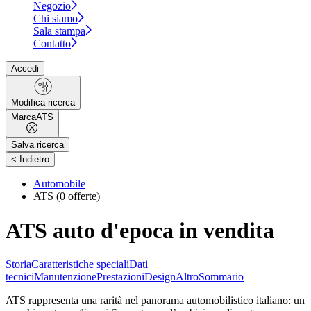
Negozio
Chi siamo
Sala stampa
Contatto
Accedi
Modifica ricerca
Marca
ATS
Salva ricerca
|
< Indietro
Automobile
ATS
(0 offerte)
ATS auto d'epoca in vendita
Storia
Caratteristiche speciali
Dati
tecnici
Manutenzione
Prestazioni
Design
Altro
Sommario
ATS rappresenta una rarità nel panorama automobilistico italiano: un