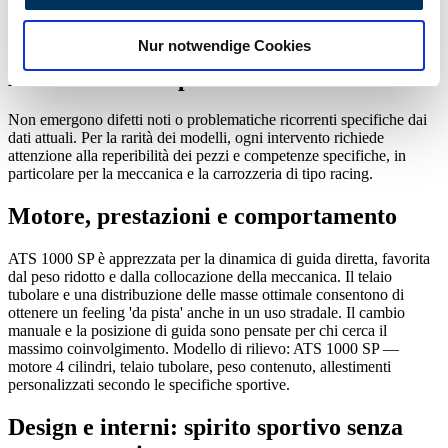
motore ai dettagli dell’allestimento, aumentando così il valore di
analysieren. Außerdem geben wir Informationen zu Ihrer
ogni singolo pezzo.
Nur notwendige Cookies
Verwendung unserer Website an unsere Partner für
soziale Medien, Werbung und Analysen weiter. Unsere
Manutenzione e punti critici
Partner führen diese Informationen möglicherweise mit
weiteren Daten zusammen, die Sie ihnen bereitgestellt
Non emergono difetti noti o problematiche ricorrenti specifiche dai
dati attuali. Per la rarità dei modelli, ogni intervento richiede
haben oder die sie im Rahmen Ihrer Nutzung der Dienste
attenzione alla reperibilità dei pezzi e competenze specifiche, in
gesammelt haben.
Datenschutzerklärung
particolare per la meccanica e la carrozzeria di tipo racing.
Motore, prestazioni e comportamento
ATS 1000 SP è apprezzata per la dinamica di guida diretta, favorita
dal peso ridotto e dalla collocazione della meccanica. Il telaio
tubolare e una distribuzione delle masse ottimale consentono di
ottenere un feeling 'da pista' anche in un uso stradale. Il cambio
manuale e la posizione di guida sono pensate per chi cerca il
massimo coinvolgimento. Modello di rilievo: ATS 1000 SP —
motore 4 cilindri, telaio tubolare, peso contenuto, allestimenti
personalizzati secondo le specifiche sportive.
Design e interni: spirito sportivo senza