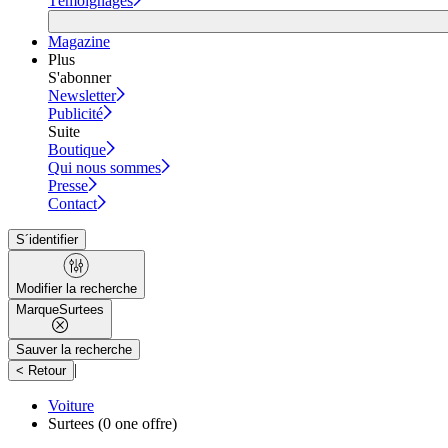
Témoignages
Magazine
Plus
S'abonner
Newsletter
Publicité
Suite
Boutique
Qui nous sommes
Presse
Contact
S´identifier
Modifier la recherche
Marque
Surtees
Sauver la recherche
|
< Retour
Voiture
Surtees
(0 one offre)