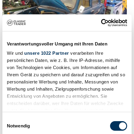
Verantwortungsvoller Umgang mit Ihren Daten
Wir und
unsere 1022 Partner
verarbeiten Ihre
persönlichen Daten, wie z. B. Ihre IP-Adresse, mithilfe
von Technologien wie Cookies, um Informationen auf
1956 | Standard Ten
Ihrem Gerät zu speichern und darauf zuzugreifen und so
personalisierte Werbung und Inhalte, Messungen von
Rarity
Werbung und Inhalten, Zielgruppenforschung sowie
Entwicklung von Angeboten zu ermöglichen. Sie
4 900 €
il y a 3 ans
entscheiden darüber, wer Ihre Daten für welche Zwecke
nutzt. Sie können Ihre Einwilligung jederzeit über die
Cookie-Erklärung oder durch Klicken auf das Privacy
Einwilligungsauswahl
Trigger Symbol ändern oder widerrufen
Notwendig