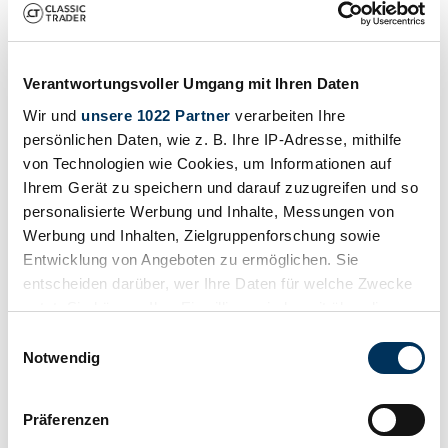
2007 | PG Elektrus
Sonstige Sonstige Andere "ELEKTRUS"- 100 % ELEKTRISCH
UND FANTASTISC
Verantwortungsvoller Umgang mit Ihren Daten
250 000 €
il y a 7 ans
Wir und
unsere 1022 Partner
verarbeiten Ihre
persönlichen Daten, wie z. B. Ihre IP-Adresse, mithilfe
von Technologien wie Cookies, um Informationen auf
Ihrem Gerät zu speichern und darauf zuzugreifen und so
personalisierte Werbung und Inhalte, Messungen von
Werbung und Inhalten, Zielgruppenforschung sowie
Entwicklung von Angeboten zu ermöglichen. Sie
entscheiden darüber, wer Ihre Daten für welche Zwecke
nutzt. Sie können Ihre Einwilligung jederzeit über die
Cookie-Erklärung oder durch Klicken auf das Privacy
Einwilligungsauswahl
Trigger Symbol ändern oder widerrufen
Notwendig
Wenn Sie es erlauben, würden wir auch gerne:
Präferenzen
Informationen über Ihre geografische Lage
Concessionnaires