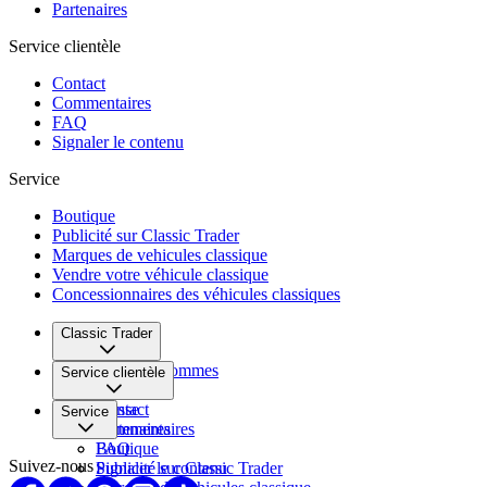
Partenaires
Service clientèle
Contact
Commentaires
FAQ
Signaler le contenu
Service
Boutique
Publicité sur Classic Trader
Marques de vehicules classique
Vendre votre véhicule classique
Concessionnaires des véhicules classiques
Classic Trader
Qui nous sommes
Service clientèle
Carrière
Presse
Contact
Service
Partenaires
Commentaires
FAQ
Boutique
Suivez-nous
Signaler le contenu
Publicité sur Classic Trader