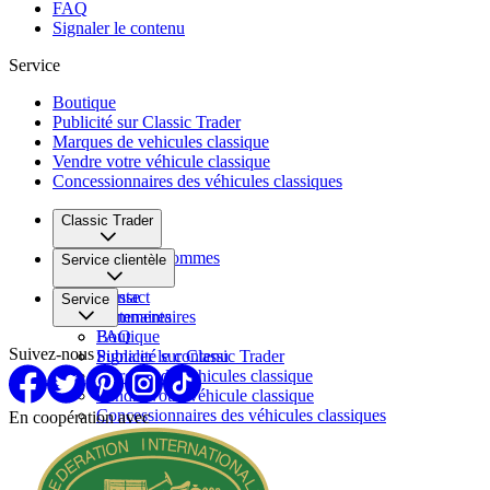
FAQ
Signaler le contenu
Service
Boutique
Publicité sur Classic Trader
Marques de vehicules classique
Vendre votre véhicule classique
Concessionnaires des véhicules classiques
Classic Trader
Qui nous sommes
Service clientèle
Carrière
Presse
Contact
Service
Partenaires
Commentaires
FAQ
Boutique
Suivez-nous
Signaler le contenu
Publicité sur Classic Trader
Marques de vehicules classique
Vendre votre véhicule classique
Concessionnaires des véhicules classiques
En coopération avec