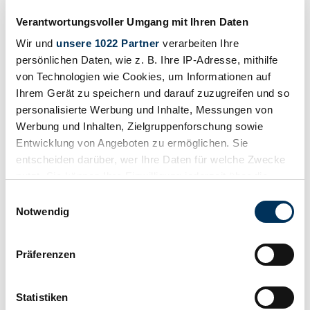
Prix sur demande
il y a 6 ans
Verantwortungsvoller Umgang mit Ihren Daten
Wir und
unsere 1022 Partner
verarbeiten Ihre
persönlichen Daten, wie z. B. Ihre IP-Adresse, mithilfe
von Technologien wie Cookies, um Informationen auf
Ihrem Gerät zu speichern und darauf zuzugreifen und so
personalisierte Werbung und Inhalte, Messungen von
Werbung und Inhalten, Zielgruppenforschung sowie
Entwicklung von Angeboten zu ermöglichen. Sie
entscheiden darüber, wer Ihre Daten für welche Zwecke
nutzt. Sie können Ihre Einwilligung jederzeit über die
Cookie-Erklärung oder durch Klicken auf das Privacy
Einwilligungsauswahl
Trigger Symbol ändern oder widerrufen
Notwendig
Wenn Sie es erlauben, würden wir auch gerne:
Concessionnaires
Präferenzen
Type de carrosserie
Informationen über Ihre geografische Lage
Coupé
erfassen, welche bis auf einige Meter genau sein
Kilométrage (lire)
können
Statistiken
2 350 km