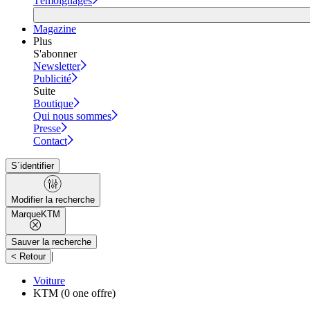
Témoignages
Magazine
Plus
S'abonner
Newsletter
Publicité
Suite
Boutique
Qui nous sommes
Presse
Contact
S´identifier
Modifier la recherche
Marque
KTM
Sauver la recherche
|
< Retour
Voiture
KTM
(0 one offre)