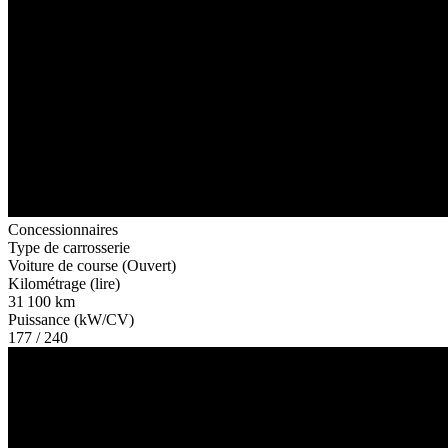
Concessionnaires
Type de carrosserie
Voiture de course (Ouvert)
Kilométrage (lire)
31 100 km
Puissance (kW/CV)
177 / 240