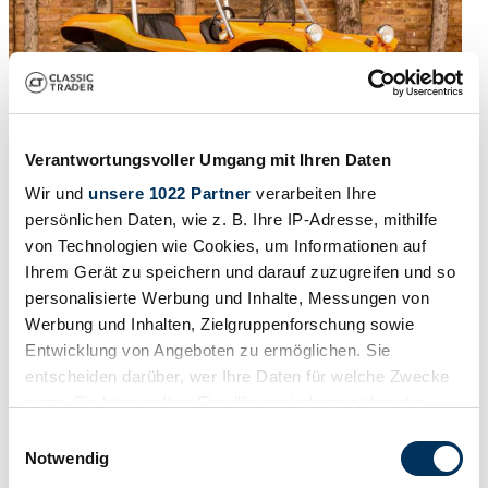
Verantwortungsvoller Umgang mit Ihren Daten
Wir und
unsere 1022 Partner
verarbeiten Ihre
1973 | GP Buggy
persönlichen Daten, wie z. B. Ihre IP-Adresse, mithilfe
von Technologien wie Cookies, um Informationen auf
Volkswagen GP Mk. I Beach Buggy
Ihrem Gerät zu speichern und darauf zuzugreifen und so
personalisierte Werbung und Inhalte, Messungen von
Prix sur demande
il y a 3 ans
Werbung und Inhalten, Zielgruppenforschung sowie
Entwicklung von Angeboten zu ermöglichen. Sie
entscheiden darüber, wer Ihre Daten für welche Zwecke
nutzt. Sie können Ihre Einwilligung jederzeit über die
Cookie-Erklärung oder durch Klicken auf das Privacy
Einwilligungsauswahl
Trigger Symbol ändern oder widerrufen
Notwendig