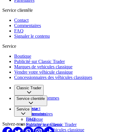
Partenaires
Service clientèle
Contact
Commentaires
FAQ
Signaler le contenu
Service
Boutique
Publicité sur Classic Trader
Marques de vehicules classique
Vendre votre véhicule classique
Concessionnaires des véhicules classiques
Classic Trader
Qui nous sommes
Service clientèle
Carrière
Presse
Contact
Service
Partenaires
Commentaires
FAQ
Boutique
Suivez-nous
Signaler le contenu
Publicité sur Classic Trader
Marques de vehicules classique