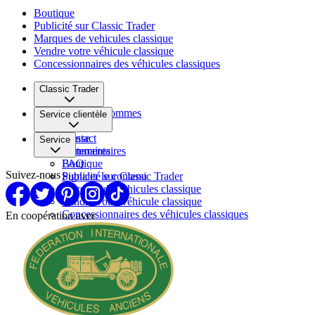
Boutique
Publicité sur Classic Trader
Marques de vehicules classique
Vendre votre véhicule classique
Concessionnaires des véhicules classiques
Classic Trader
Qui nous sommes
Service clientèle
Carrière
Presse
Contact
Service
Partenaires
Commentaires
FAQ
Boutique
Suivez-nous
Signaler le contenu
Publicité sur Classic Trader
Marques de vehicules classique
Vendre votre véhicule classique
Concessionnaires des véhicules classiques
En coopération avec