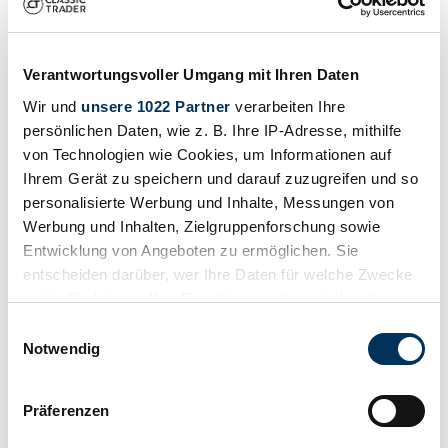
1928 | Eccles Jacobean
Eccles Jacobean Caravan / Wohnwagen
Verantwortungsvoller Umgang mit Ihren Daten
28 900 €
il y a 6 mois
Wir und
unsere 1022 Partner
verarbeiten Ihre
persönlichen Daten, wie z. B. Ihre IP-Adresse, mithilfe
von Technologien wie Cookies, um Informationen auf
Ihrem Gerät zu speichern und darauf zuzugreifen und so
personalisierte Werbung und Inhalte, Messungen von
Werbung und Inhalten, Zielgruppenforschung sowie
Entwicklung von Angeboten zu ermöglichen. Sie
entscheiden darüber, wer Ihre Daten für welche Zwecke
nutzt. Sie können Ihre Einwilligung jederzeit über die
Cookie-Erklärung oder durch Klicken auf das Privacy
Einwilligungsauswahl
Trigger Symbol ändern oder widerrufen
Notwendig
Wenn Sie es erlauben, würden wir auch gerne:
Präferenzen
Informationen über Ihre geografische Lage
Concessionnaires
Type de carrosserie
erfassen, welche bis auf einige Meter genau sein