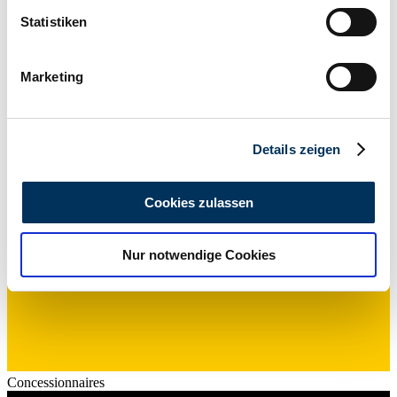
Caravane
können
Statistiken
Kilométrage (lire)
Ihr Gerät durch aktives Scannen nach
1 001 km
Puissance (kW/CV)
bestimmten Merkmalen (Fingerprinting) identifizieren
1 / 1
Marketing
Erfahren Sie mehr darüber, wie Ihre persönlichen Daten
verarbeitet werden, und legen Sie Ihre Präferenzen im
Abschnitt Einzelheiten
fest.
Details zeigen
Wir verwenden Cookies, um Inhalte und Anzeigen zu
personalisieren, Funktionen für soziale Medien anbieten
Cookies zulassen
zu können und die Zugriffe auf unsere Website zu
analysieren. Außerdem geben wir Informationen zu Ihrer
Nur notwendige Cookies
Verwendung unserer Website an unsere Partner für
soziale Medien, Werbung und Analysen weiter. Unsere
Partner führen diese Informationen möglicherweise mit
weiteren Daten zusammen, die Sie ihnen bereitgestellt
haben oder die sie im Rahmen Ihrer Nutzung der Dienste
gesammelt haben.
Datenschutzerklärung
Concessionnaires