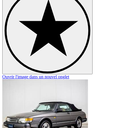
Ouvrir l'image dans un nouvel onglet
O