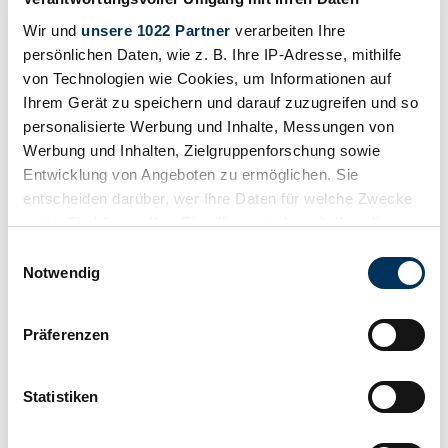
Wir und
unsere 1022 Partner
verarbeiten Ihre
persönlichen Daten, wie z. B. Ihre IP-Adresse, mithilfe
von Technologien wie Cookies, um Informationen auf
Ihrem Gerät zu speichern und darauf zuzugreifen und so
personalisierte Werbung und Inhalte, Messungen von
Werbung und Inhalten, Zielgruppenforschung sowie
Entwicklung von Angeboten zu ermöglichen. Sie
entscheiden darüber, wer Ihre Daten für welche Zwecke
nutzt. Sie können Ihre Einwilligung jederzeit über die
Cookie-Erklärung oder durch Klicken auf das Privacy
Einwilligungsauswahl
Trigger Symbol ändern oder widerrufen
Notwendig
Wenn Sie es erlauben, würden wir auch gerne:
Präferenzen
Informationen über Ihre geografische Lage
Retenir
erfassen, welche bis auf einige Meter genau sein
können
Statistiken
Ihr Gerät durch aktives Scannen nach
bestimmten Merkmalen (Fingerprinting) identifizieren