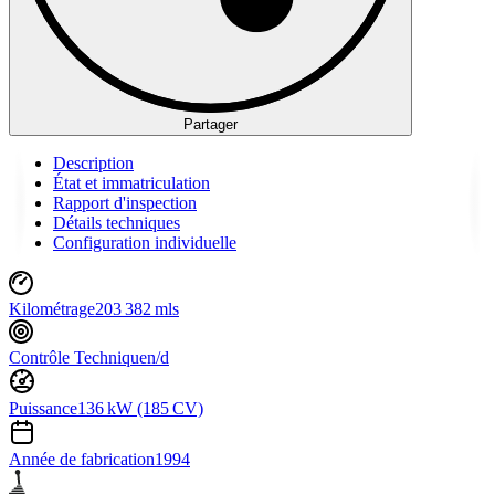
Partager
Description
État et immatriculation
Rapport d'inspection
Détails techniques
Configuration individuelle
Kilométrage
203 382 mls
Contrôle Technique
n/d
Puissance
136 kW (185 CV)
Année de fabrication
1994