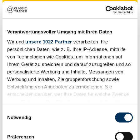
Commerçant
Verantwortungsvoller Umgang mit Ihren Daten
Wir und
unsere 1022 Partner
verarbeiten Ihre
persönlichen Daten, wie z. B. Ihre IP-Adresse, mithilfe
von Technologien wie Cookies, um Informationen auf
Ihrem Gerät zu speichern und darauf zuzugreifen und so
personalisierte Werbung und Inhalte, Messungen von
Werbung und Inhalten, Zielgruppenforschung sowie
Entwicklung von Angeboten zu ermöglichen. Sie
entscheiden darüber, wer Ihre Daten für welche Zwecke
nutzt. Sie können Ihre Einwilligung jederzeit über die
Cookie-Erklärung oder durch Klicken auf das Privacy
Einwilligungsauswahl
Trigger Symbol ändern oder widerrufen
Notwendig
Wenn Sie es erlauben, würden wir auch gerne:
Präferenzen