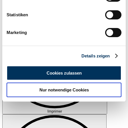
Informationen über Ihre geografische Lage
Retenir
erfassen, welche bis auf einige Meter genau sein
können
Statistiken
Ihr Gerät durch aktives Scannen nach
bestimmten Merkmalen (Fingerprinting) identifizieren
Marketing
Erfahren Sie mehr darüber, wie Ihre persönlichen Daten
verarbeitet werden, und legen Sie Ihre Präferenzen im
Abschnitt Einzelheiten
fest.
Details zeigen
Wir verwenden Cookies, um Inhalte und Anzeigen zu
personalisieren, Funktionen für soziale Medien anbieten
Cookies zulassen
zu können und die Zugriffe auf unsere Website zu
analysieren. Außerdem geben wir Informationen zu Ihrer
Nur notwendige Cookies
Verwendung unserer Website an unsere Partner für
soziale Medien, Werbung und Analysen weiter. Unsere
Partner führen diese Informationen möglicherweise mit
weiteren Daten zusammen, die Sie ihnen bereitgestellt
Imprimer
haben oder die sie im Rahmen Ihrer Nutzung der Dienste
gesammelt haben.
Datenschutzerklärung