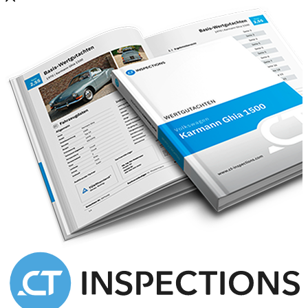
Unfallauto, im aktuellen Unfallzustand verkauft!
Das Auto war draußen geparkt, als es von einem Auto
angefahren wurde.
Service durchgeführt bei: 2.136km, 3.681km, 6.558km,
7.728km, 8.305km.
ZUBEHÖRANGABEN OHNE GEWÄHR, Änderungen,
Zwischenverkauf und Irrtümer vorbehalten!
----.