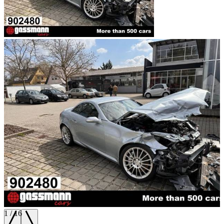
1
/
16