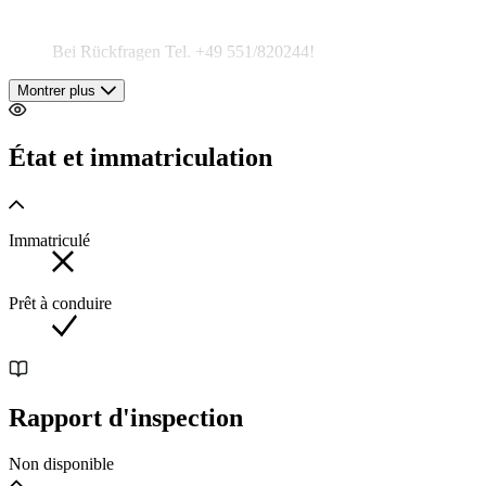
Bei Rückfragen Tel. +49 551/820244!
Montrer plus
Farbe: tellursilber metallic (762) (Eisblau-Metallic)
État et immatriculation
Leder: Nappa schwarz akzentrot (857)
Immatriculé
Parktronik (PTS), Fahrer und Beifahrersitz elektrisch
verstellbar (Memory), Airscarf - Kopfraumheizung,
Automatikgetriebe 7G-Tronic, AMG Styling, AMG LMR
Prêt à conduire
Vielspeichen Design 18", Infrarot Fernbedienung für das
Variodach.
Japan Import
Rapport d'inspection
Deutsche Papiere sind vorhanden.
Non disponible