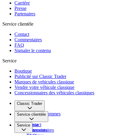
Carrière
Presse
Partenaires
Service clientèle
Contact
Commentaires
FAQ
Signaler le contenu
Service
Boutique
Publicité sur Classic Trader
Marques de vehicules classique
Vendre votre véhicule classique
Concessionnaires des véhicules classiques
Classic Trader
Qui nous sommes
Service clientèle
Carrière
Presse
Contact
Service
Partenaires
Commentaires