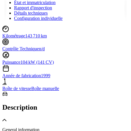
État et immatriculation
Rapport d'inspection
Détails techniques
Configuration individuelle
Kilométrage
143 710 km
Contrôle Technique
n/d
Puissance
104 kW (141 CV)
Année de fabrication
1999
Boîte de vitesse
Boîte manuelle
Description
General information