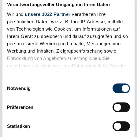
Verantwortungsvoller Umgang mit Ihren Daten
Wir und
unsere 1022 Partner
verarbeiten Ihre
persönlichen Daten, wie z. B. Ihre IP-Adresse, mithilfe
von Technologien wie Cookies, um Informationen auf
Ihrem Gerät zu speichern und darauf zuzugreifen und so
personalisierte Werbung und Inhalte, Messungen von
Werbung und Inhalten, Zielgruppenforschung sowie
Entwicklung von Angeboten zu ermöglichen. Sie
Retenir
entscheiden darüber, wer Ihre Daten für welche Zwecke
nutzt. Sie können Ihre Einwilligung jederzeit über die
Cookie-Erklärung oder durch Klicken auf das Privacy
Einwilligungsauswahl
Trigger Symbol ändern oder widerrufen
Notwendig
Wenn Sie es erlauben, würden wir auch gerne:
Präferenzen
Informationen über Ihre geografische Lage
erfassen, welche bis auf einige Meter genau sein
können
Statistiken
Ihr Gerät durch aktives Scannen nach