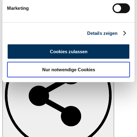
bestimmten Merkmalen (Fingerprinting) identifizieren
Marketing
Erfahren Sie mehr darüber, wie Ihre persönlichen Daten
verarbeitet werden, und legen Sie Ihre Präferenzen im
Abschnitt Einzelheiten
fest.
Details zeigen
Imprimer
Wir verwenden Cookies, um Inhalte und Anzeigen zu
personalisieren, Funktionen für soziale Medien anbieten
Cookies zulassen
zu können und die Zugriffe auf unsere Website zu
analysieren. Außerdem geben wir Informationen zu Ihrer
Nur notwendige Cookies
Verwendung unserer Website an unsere Partner für
soziale Medien, Werbung und Analysen weiter. Unsere
Partner führen diese Informationen möglicherweise mit
weiteren Daten zusammen, die Sie ihnen bereitgestellt
haben oder die sie im Rahmen Ihrer Nutzung der Dienste
gesammelt haben.
Datenschutzerklärung