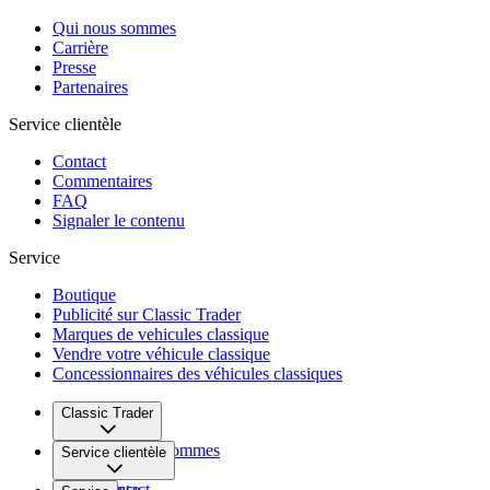
Qui nous sommes
Carrière
Presse
Partenaires
Service clientèle
Contact
Commentaires
FAQ
Signaler le contenu
Service
Boutique
Publicité sur Classic Trader
Marques de vehicules classique
Vendre votre véhicule classique
Concessionnaires des véhicules classiques
Classic Trader
Qui nous sommes
Service clientèle
Carrière
Presse
Contact