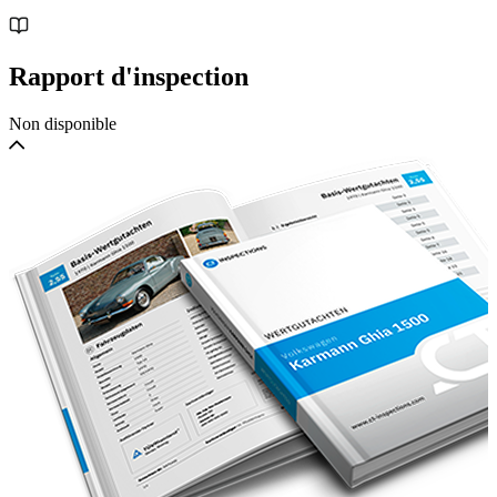
„Halbblattfederung“, erhaltener Innenraum, originaler 570-cm³-
Motor, gute Mechanik, Bremsen zu prüfen, ASI-registriert,
italienische Exportpapiere vorhanden.
Rapport d'inspection
Français:
Non disponible
Voiture conservée en bon état général, première série « demi-ressorts
à lames », intérieur préservé, moteur d'origine de 570 cm³, bonne
mécanique, freins à vérifier, immatriculée ASI, documents italiens
prêts pour l'exportation
Español:
Coche conservado en buen estado general, primera serie "media
ballesta", interior conservado, motor original de 570 cc, buena
mecánica, frenos por revisar, matriculado en ASI, documentación
italiana lista para exportación.
For any information, please contact us by email or by phone on
+390119682655 or +393482267058
Specializing in the sale of Classic and Collectible Cars for 40 years,
we are located just outside Turin, near the French border and the
Frejus Tunnel, easily accessible from all over Europe, including by
plane at Turin Airport or Milan Malpensa Airport.