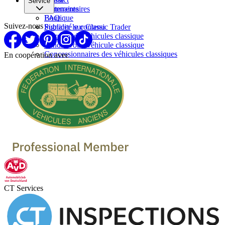
Service
Partenaires
Commentaires
FAQ
Boutique
Suivez-nous
Signaler le contenu
Publicité sur Classic Trader
Marques de vehicules classique
Vendre votre véhicule classique
Concessionnaires des véhicules classiques
En coopération avec
CT Services