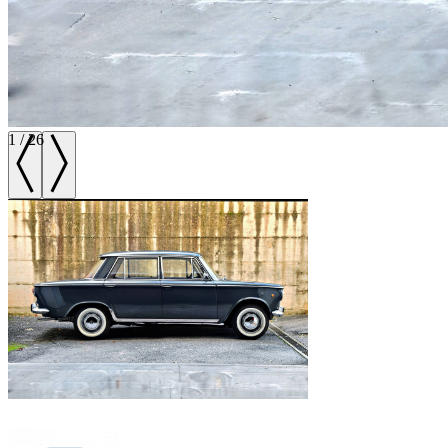
1
/
26