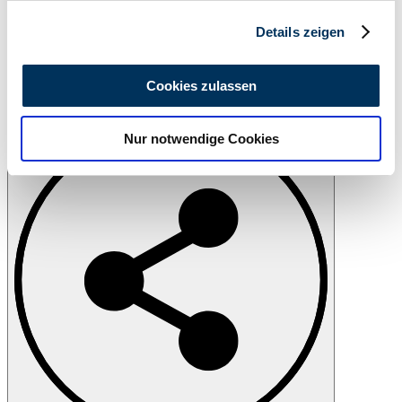
Abschnitt Einzelheiten
fest.
Details zeigen
Wir verwenden Cookies, um Inhalte und Anzeigen zu
personalisieren, Funktionen für soziale Medien anbieten
Cookies zulassen
zu können und die Zugriffe auf unsere Website zu
Imprimer
analysieren. Außerdem geben wir Informationen zu Ihrer
Nur notwendige Cookies
Verwendung unserer Website an unsere Partner für
soziale Medien, Werbung und Analysen weiter. Unsere
Partner führen diese Informationen möglicherweise mit
weiteren Daten zusammen, die Sie ihnen bereitgestellt
haben oder die sie im Rahmen Ihrer Nutzung der Dienste
gesammelt haben.
Datenschutzerklärung