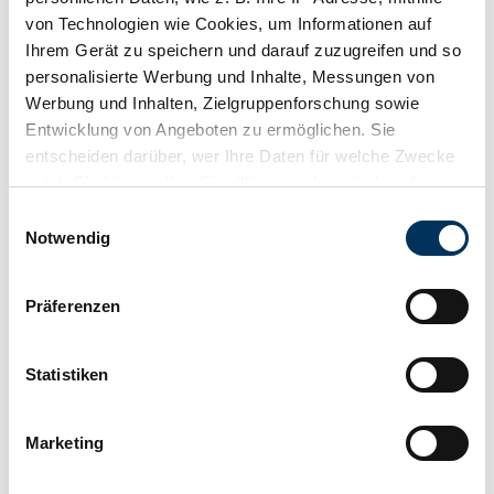
von Technologien wie Cookies, um Informationen auf
Ihrem Gerät zu speichern und darauf zuzugreifen und so
personalisierte Werbung und Inhalte, Messungen von
Werbung und Inhalten, Zielgruppenforschung sowie
Entwicklung von Angeboten zu ermöglichen. Sie
entscheiden darüber, wer Ihre Daten für welche Zwecke
nutzt. Sie können Ihre Einwilligung jederzeit über die
Cookie-Erklärung oder durch Klicken auf das Privacy
Einwilligungsauswahl
Retenir
Trigger Symbol ändern oder widerrufen
Notwendig
Wenn Sie es erlauben, würden wir auch gerne:
Präferenzen
Informationen über Ihre geografische Lage
erfassen, welche bis auf einige Meter genau sein
können
Statistiken
Ihr Gerät durch aktives Scannen nach
bestimmten Merkmalen (Fingerprinting) identifizieren
Marketing
Erfahren Sie mehr darüber, wie Ihre persönlichen Daten
verarbeitet werden, und legen Sie Ihre Präferenzen im