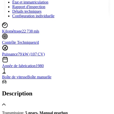
État et immatriculation
Rapport d'inspection
Détails techniques
Configuration individuelle
Kilométrage
22 738 mls
Contrôle Technique
n/d
Puissance
79 kW (107 CV)
Année de fabrication
1980
Boîte de vitesse
Boîte manuelle
Description
Transmission:
5 gears, Manual gearbox