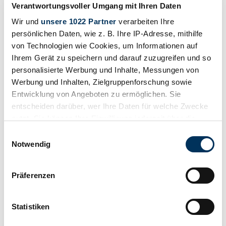
Puissance (kW/CV)
Verantwortungsvoller Umgang mit Ihren Daten
390 / 530
Afficher le véhicule
Wir und
unsere 1022 Partner
verarbeiten Ihre
Annonce
persönlichen Daten, wie z. B. Ihre IP-Adresse, mithilfe
von Technologien wie Cookies, um Informationen auf
Ihrem Gerät zu speichern und darauf zuzugreifen und so
personalisierte Werbung und Inhalte, Messungen von
Werbung und Inhalten, Zielgruppenforschung sowie
Entwicklung von Angeboten zu ermöglichen. Sie
entscheiden darüber, wer Ihre Daten für welche Zwecke
nutzt. Sie können Ihre Einwilligung jederzeit über die
Cookie-Erklärung oder durch Klicken auf das Privacy
Einwilligungsauswahl
Trigger Symbol ändern oder widerrufen
Notwendig
Wenn Sie es erlauben, würden wir auch gerne:
Präferenzen
Informationen über Ihre geografische Lage
erfassen, welche bis auf einige Meter genau sein
können
Statistiken
Ihr Gerät durch aktives Scannen nach