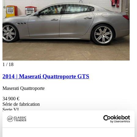
1
/
18
2014 | Maserati Quattroporte GTS
Maserati Quattroporte
34 900 €
Série de fabrication
Serie VI
Type de carrosserie
Berline (4-portes)
Kilométrage (lire)
91 000 km