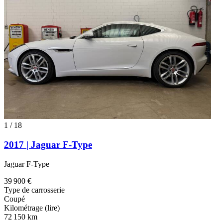
1
/
18
2017 | Jaguar F-Type
Jaguar F-Type
39 900 €
Type de carrosserie
Coupé
Kilométrage (lire)
72 150 km