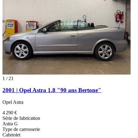
1
/
21
2001 | Opel Astra 1.8 "90 ans Bertone"
Opel Astra
4 290 €
Série de fabrication
Astra G
Type de carrosserie
Cabriolet