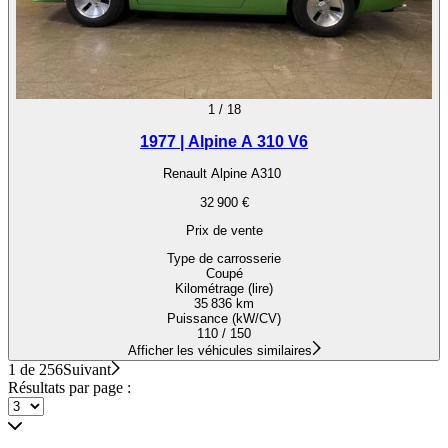
1
/
18
1977 | Alpine A 310 V6
Renault Alpine A310
32 900 €
Prix de vente
Type de carrosserie
Coupé
Kilométrage (lire)
35 836 km
Puissance (kW/CV)
110 / 150
Afficher les véhicules similaires
1 de 256
Suivant
Résultats par page :