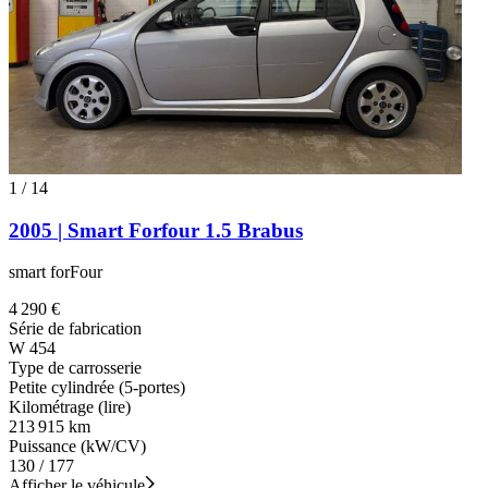
1
/
14
2005 | Smart Forfour 1.5 Brabus
smart forFour
4 290 €
Série de fabrication
W 454
Type de carrosserie
Petite cylindrée (5-portes)
Kilométrage (lire)
213 915 km
Puissance (kW/CV)
130 / 177
Afficher le véhicule