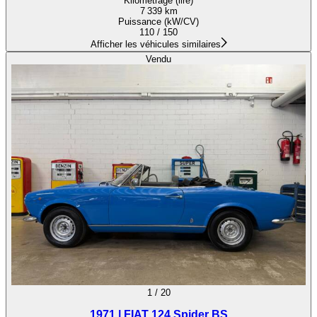
Kilométrage (lire)
7 339 km
Puissance (kW/CV)
110 / 150
Afficher les véhicules similaires
Vendu
1
/
20
1971 | FIAT 124 Spider BS