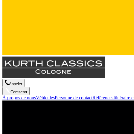
Appeler
Contacter
À propos de nous
Véhicules
Personne de contact
Références
Itinéraire e