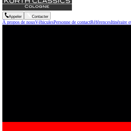
Appeler
Contacter
À propos de nous
Véhicules
Personne de contact
Références
Itinéraire e