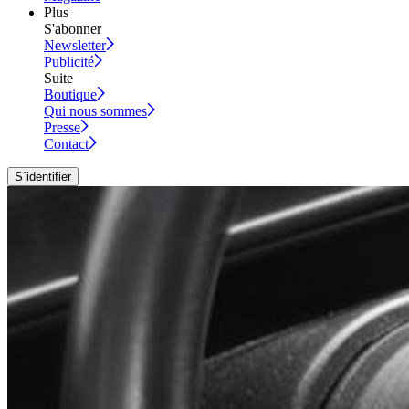
Plus
S'abonner
Newsletter
Publicité
Suite
Boutique
Qui nous sommes
Presse
Contact
S´identifier