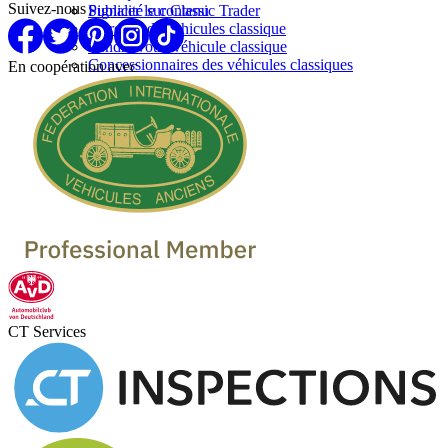
Suivez-nous
Signaler le contenu
Publicité sur Classic Trader
Marques de vehicules classique
Vendre votre véhicule classique
Concessionnaires des véhicules classiques
En coopération avec
CT Services