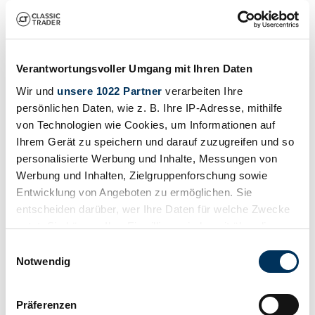
Verantwortungsvoller Umgang mit Ihren Daten
Wir und
unsere 1022 Partner
verarbeiten Ihre
persönlichen Daten, wie z. B. Ihre IP-Adresse, mithilfe
von Technologien wie Cookies, um Informationen auf
Ihrem Gerät zu speichern und darauf zuzugreifen und so
personalisierte Werbung und Inhalte, Messungen von
Werbung und Inhalten, Zielgruppenforschung sowie
Entwicklung von Angeboten zu ermöglichen. Sie
Pas de logo
entscheiden darüber, wer Ihre Daten für welche Zwecke
Appeler
nutzt. Sie können Ihre Einwilligung jederzeit über die
À propos de nous
Véhicules
Personne de contact
Références
Itinéraire
Cookie-Erklärung oder durch Klicken auf das Privacy
Einwilligungsauswahl
et contact
Trigger Symbol ändern oder widerrufen
Notwendig
Wenn Sie es erlauben, würden wir auch gerne:
Präferenzen
Informationen über Ihre geografische Lage