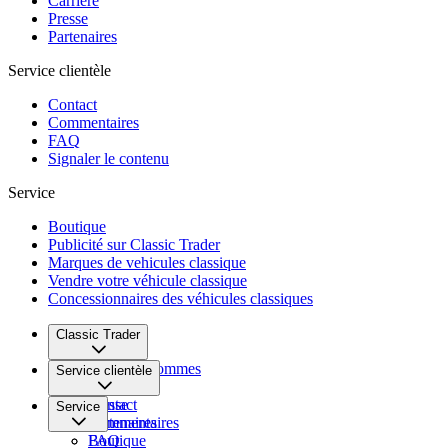
Carrière
Presse
Partenaires
Service clientèle
Contact
Commentaires
FAQ
Signaler le contenu
Service
Boutique
Publicité sur Classic Trader
Marques de vehicules classique
Vendre votre véhicule classique
Concessionnaires des véhicules classiques
Classic Trader
Qui nous sommes
Service clientèle
Carrière
Presse
Contact
Service
Partenaires
Commentaires
FAQ
Boutique