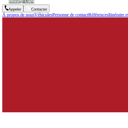
Appeler
Contacter
À propos de nous
Véhicules
Personne de contact
Références
Itinéraire e