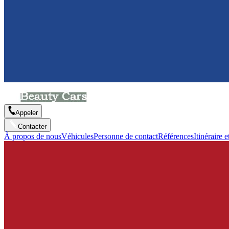
Appeler
Contacter
À propos de nous
Véhicules
Personne de contact
Références
Itinéraire e