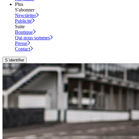
Plus
S'abonner
Newsletter
Publicité
Suite
Boutique
Qui nous sommes
Presse
Contact
S´identifier