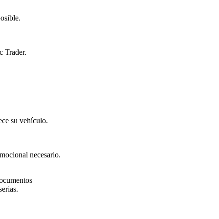
osible.
c Trader.
ece su vehículo.
mocional necesario.
 documentos
erias.