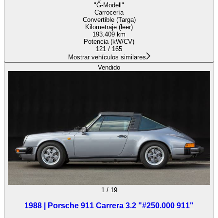
"G-Modell"
Carrocería
Convertible (Targa)
Kilometraje (leer)
193.409 km
Potencia (kW/CV)
121 / 165
Mostrar vehículos similares
Vendido
1
/
19
1988 | Porsche 911 Carrera 3.2 "#250.000 911"