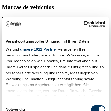
Marcas de vehículos
Coche / Porsche
0 vehículos en venta
Verantwortungsvoller Umgang mit Ihren Daten
Actualmente no hay vehículos disponibles
Wir und
unsere 1022 Partner
verarbeiten Ihre
persönlichen Daten, wie z. B. Ihre IP-Adresse, mithilfe
Su persona de contacto
von Technologien wie Cookies, um Informationen auf
Ihrem Gerät zu speichern und darauf zuzugreifen und so
Thomas Blum
personalisierte Werbung und Inhalte, Messungen von
Contact
Werbung und Inhalten, Zielgruppenforschung sowie
Entwicklung von Angeboten zu ermöglichen. Sie
Vehículos vendidos
entscheiden darüber, wer Ihre Daten für welche Zwecke
nutzt. Sie können Ihre Einwilligung jederzeit über die
Vendido
Cookie-Erklärung oder durch Klicken auf das Privacy
Einwilligungsauswahl
Trigger Symbol ändern oder widerrufen
Notwendig