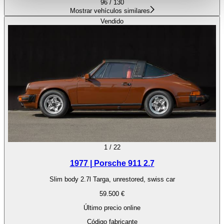
weiteren Daten zusammen, die Sie ihnen bereitgestellt
96 / 130
Mostrar vehículos similares
haben oder die sie im Rahmen Ihrer Nutzung der Dienste
Vendido
gesammelt haben.
Datenschutzerklärung
1
/
22
1977 | Porsche 911 2.7
Slim body 2.7l Targa, unrestored, swiss car
59.500 €
Último precio online
Código fabricante