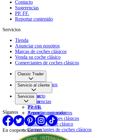
Contacto
Sugerencias
PP. FF.
Reportar contenido
Servicios
Tienda
Anunciar con nosotros
Marcas de coches clásicos
Venda su coche clásico
Comerciantes de coches clásicos
Classic Trader
Quiénes somos
Servicio al cliente
Empleo
Prensa
Contacto
Servicios
Pareja
Sugerencias
PP. FF.
Tienda
Síganos
Reportar contenido
Anunciar con nosotros
Marcas de coches clásicos
Venda su coche clásico
Comerciantes de coches clásicos
En cooperación con