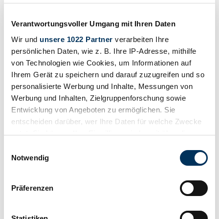
54.000 €
hace 6 años
Verantwortungsvoller Umgang mit Ihren Daten
Wir und
unsere 1022 Partner
verarbeiten Ihre
persönlichen Daten, wie z. B. Ihre IP-Adresse, mithilfe
von Technologien wie Cookies, um Informationen auf
Ihrem Gerät zu speichern und darauf zuzugreifen und so
personalisierte Werbung und Inhalte, Messungen von
Werbung und Inhalten, Zielgruppenforschung sowie
Entwicklung von Angeboten zu ermöglichen. Sie
entscheiden darüber, wer Ihre Daten für welche Zwecke
nutzt. Sie können Ihre Einwilligung jederzeit über die
Cookie-Erklärung oder durch Klicken auf das Privacy
Einwilligungsauswahl
Trigger Symbol ändern oder widerrufen
Notwendig
Wenn Sie es erlauben, würden wir auch gerne:
Privado
Präferenzen
Carrocería
Informationen über Ihre geografische Lage
Convertible
erfassen, welche bis auf einige Meter genau sein
Kilometraje (leer)
können
No provisto
Statistiken