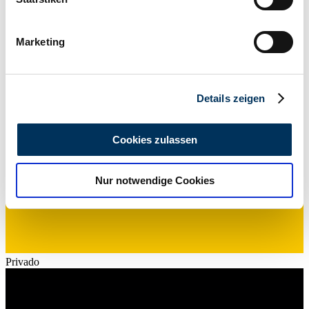
Potencia (kW/CV)
Ihr Gerät durch aktives Scannen nach
25 / 34
bestimmten Merkmalen (Fingerprinting) identifizieren
Marketing
Erfahren Sie mehr darüber, wie Ihre persönlichen Daten
verarbeitet werden, und legen Sie Ihre Präferenzen im
Abschnitt Einzelheiten
fest.
Details zeigen
Wir verwenden Cookies, um Inhalte und Anzeigen zu
personalisieren, Funktionen für soziale Medien anbieten
Cookies zulassen
zu können und die Zugriffe auf unsere Website zu
analysieren. Außerdem geben wir Informationen zu Ihrer
Nur notwendige Cookies
Verwendung unserer Website an unsere Partner für
soziale Medien, Werbung und Analysen weiter. Unsere
Partner führen diese Informationen möglicherweise mit
weiteren Daten zusammen, die Sie ihnen bereitgestellt
haben oder die sie im Rahmen Ihrer Nutzung der Dienste
Privado
gesammelt haben.
Datenschutzerklärung