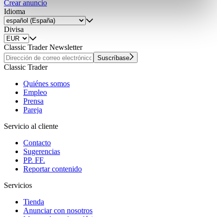
Crear anuncio
Partner führen diese Informationen möglicherweise mit
Idioma
weiteren Daten zusammen, die Sie ihnen bereitgestellt
haben oder die sie im Rahmen Ihrer Nutzung der Dienste
Divisa
gesammelt haben.
Datenschutzerklärung
Classic Trader Newsletter
Suscríbase
Classic Trader
Quiénes somos
Empleo
Prensa
Pareja
Servicio al cliente
Contacto
Sugerencias
PP. FF.
Reportar contenido
Servicios
Tienda
Anunciar con nosotros