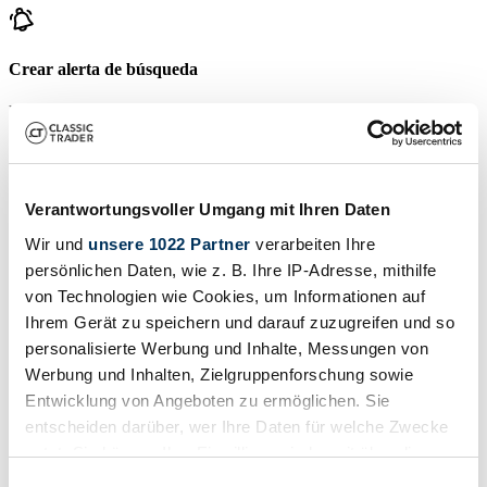
Crear alerta de búsqueda
Reciba una notificación tan pronto como se publique un anuncio
que coincida con sus filtros de búsqueda.
Crear alerta de búsqueda
Verantwortungsvoller Umgang mit Ihren Daten
Wir und
unsere 1022 Partner
verarbeiten Ihre
Crear anuncio
persönlichen Daten, wie z. B. Ihre IP-Adresse, mithilfe
¿Tiene usted un Recreation que desea vender? Entonces cree un
von Technologien wie Cookies, um Informationen auf
anuncio ahora.
Ihrem Gerät zu speichern und darauf zuzugreifen und so
Crear anuncio
personalisierte Werbung und Inhalte, Messungen von
Werbung und Inhalten, Zielgruppenforschung sowie
Subastas que terminan pronto
Entwicklung von Angeboten zu ermöglichen. Sie
entscheiden darüber, wer Ihre Daten für welche Zwecke
Ver todas las subastas
Subasta
S
nutzt. Sie können Ihre Einwilligung jederzeit über die
Cookie-Erklärung oder durch Klicken auf das Privacy
Einwilligungsauswahl