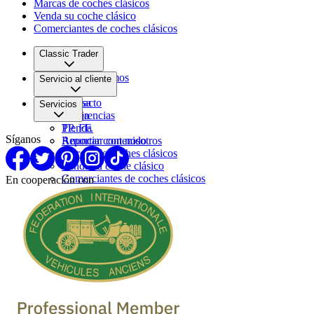
Marcas de coches clásicos
Venda su coche clásico
Comerciantes de coches clásicos
Classic Trader
Quiénes somos
Servicio al cliente
Empleo
Prensa
Contacto
Servicios
Pareja
Sugerencias
PP. FF.
Tienda
Síganos
Reportar contenido
Anunciar con nosotros
Marcas de coches clásicos
Venda su coche clásico
Comerciantes de coches clásicos
En cooperación con