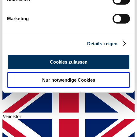
Potencia (kW/CV)
Ihr Gerät durch aktives Scannen nach
54 / 73
bestimmten Merkmalen (Fingerprinting) identifizieren
Marketing
Erfahren Sie mehr darüber, wie Ihre persönlichen Daten
verarbeitet werden, und legen Sie Ihre Präferenzen im
Abschnitt Einzelheiten
fest.
Details zeigen
Wir verwenden Cookies, um Inhalte und Anzeigen zu
personalisieren, Funktionen für soziale Medien anbieten
Cookies zulassen
zu können und die Zugriffe auf unsere Website zu
analysieren. Außerdem geben wir Informationen zu Ihrer
Nur notwendige Cookies
Verwendung unserer Website an unsere Partner für
soziale Medien, Werbung und Analysen weiter. Unsere
Partner führen diese Informationen möglicherweise mit
weiteren Daten zusammen, die Sie ihnen bereitgestellt
haben oder die sie im Rahmen Ihrer Nutzung der Dienste
Vendedor
gesammelt haben.
Datenschutzerklärung