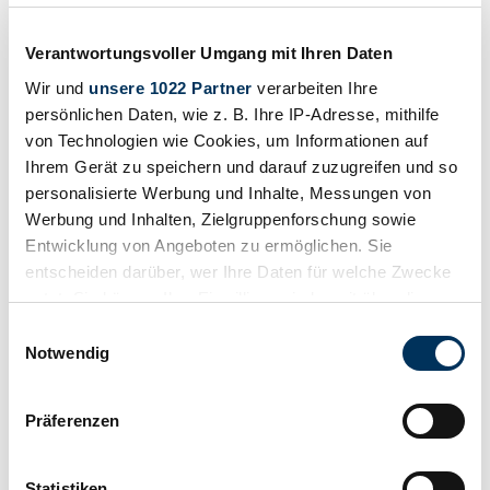
Precio a petición
hace 4 años
Verantwortungsvoller Umgang mit Ihren Daten
Wir und
unsere 1022 Partner
verarbeiten Ihre
persönlichen Daten, wie z. B. Ihre IP-Adresse, mithilfe
von Technologien wie Cookies, um Informationen auf
Ihrem Gerät zu speichern und darauf zuzugreifen und so
personalisierte Werbung und Inhalte, Messungen von
Werbung und Inhalten, Zielgruppenforschung sowie
Entwicklung von Angeboten zu ermöglichen. Sie
entscheiden darüber, wer Ihre Daten für welche Zwecke
nutzt. Sie können Ihre Einwilligung jederzeit über die
Cookie-Erklärung oder durch Klicken auf das Privacy
Einwilligungsauswahl
Trigger Symbol ändern oder widerrufen
Notwendig
Wenn Sie es erlauben, würden wir auch gerne:
Vendedor
Präferenzen
Carrocería
Informationen über Ihre geografische Lage
Racing car (Coche de carreras)
erfassen, welche bis auf einige Meter genau sein
Kilometraje (leer)
können
No provisto
Statistiken