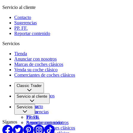
Servicio al cliente
Contacto
Sugerencias
PP. FF.
Reportar contenido
Servicios
Tienda
Anunciar con nosotros
Marcas de coches clásicos
Venda su coche clásico
Comerciantes de coches clásicos
Classic Trader
Quiénes somos
Servicio al cliente
Empleo
Prensa
Contacto
Servicios
Pareja
Sugerencias
PP. FF.
Tienda
Síganos
Reportar contenido
Anunciar con nosotros
Marcas de coches clásicos