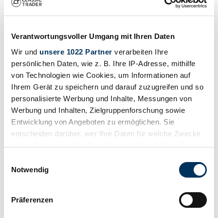
Sonstige Sonstige Andere "ELEKTRUS"- 100 % ELEKTRISCH
UND FANTASTISC
Verantwortungsvoller Umgang mit Ihren Daten
250.000 €
hace 7 años
Wir und
unsere 1022 Partner
verarbeiten Ihre
persönlichen Daten, wie z. B. Ihre IP-Adresse, mithilfe
von Technologien wie Cookies, um Informationen auf
Ihrem Gerät zu speichern und darauf zuzugreifen und so
personalisierte Werbung und Inhalte, Messungen von
Werbung und Inhalten, Zielgruppenforschung sowie
Entwicklung von Angeboten zu ermöglichen. Sie
entscheiden darüber, wer Ihre Daten für welche Zwecke
nutzt. Sie können Ihre Einwilligung jederzeit über die
Cookie-Erklärung oder durch Klicken auf das Privacy
Einwilligungsauswahl
Trigger Symbol ändern oder widerrufen
Notwendig
Wenn Sie es erlauben, würden wir auch gerne:
Präferenzen
Informationen über Ihre geografische Lage
Vendedor
Carrocería
erfassen, welche bis auf einige Meter genau sein