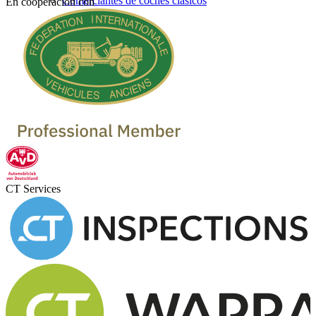
Comerciantes de coches clásicos
En cooperación con
CT Services