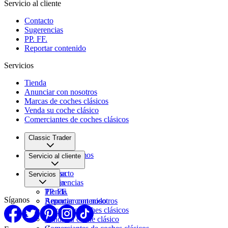
Servicio al cliente
Contacto
Sugerencias
PP. FF.
Reportar contenido
Servicios
Tienda
Anunciar con nosotros
Marcas de coches clásicos
Venda su coche clásico
Comerciantes de coches clásicos
Classic Trader
Quiénes somos
Servicio al cliente
Empleo
Prensa
Contacto
Servicios
Pareja
Sugerencias
PP. FF.
Tienda
Síganos
Reportar contenido
Anunciar con nosotros
Marcas de coches clásicos
Venda su coche clásico