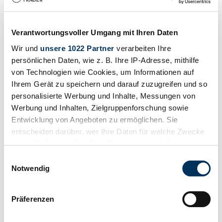
Onyx firecat rare kit car 1998
1744 €
hace 8 años
Verantwortungsvoller Umgang mit Ihren Daten
Wir und
unsere 1022 Partner
verarbeiten Ihre
persönlichen Daten, wie z. B. Ihre IP-Adresse, mithilfe
von Technologien wie Cookies, um Informationen auf
Ihrem Gerät zu speichern und darauf zuzugreifen und so
personalisierte Werbung und Inhalte, Messungen von
Werbung und Inhalten, Zielgruppenforschung sowie
Entwicklung von Angeboten zu ermöglichen. Sie
entscheiden darüber, wer Ihre Daten für welche Zwecke
nutzt. Sie können Ihre Einwilligung jederzeit über die
Cookie-Erklärung oder durch Klicken auf das Privacy
Einwilligungsauswahl
Trigger Symbol ändern oder widerrufen
Notwendig
Wenn Sie es erlauben, würden wir auch gerne:
Präferenzen
Privado
Informationen über Ihre geografische Lage
Carrocería
erfassen, welche bis auf einige Meter genau sein
Convertible (Roadster)