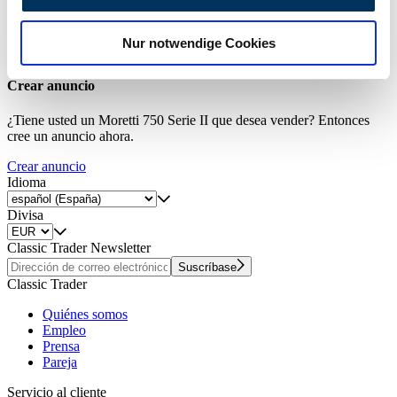
zu können und die Zugriffe auf unsere Website zu
analysieren. Außerdem geben wir Informationen zu Ihrer
Crear alerta de búsqueda
Nur notwendige Cookies
Verwendung unserer Website an unsere Partner für
soziale Medien, Werbung und Analysen weiter. Unsere
Crear anuncio
Partner führen diese Informationen möglicherweise mit
weiteren Daten zusammen, die Sie ihnen bereitgestellt
¿Tiene usted un Moretti 750 Serie II que desea vender? Entonces
haben oder die sie im Rahmen Ihrer Nutzung der Dienste
cree un anuncio ahora.
gesammelt haben.
Datenschutzerklärung
Crear anuncio
Idioma
Divisa
Classic Trader Newsletter
Suscríbase
Classic Trader
Quiénes somos
Empleo
Prensa
Pareja
Servicio al cliente