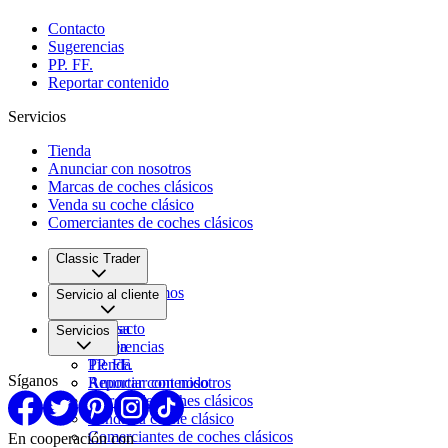
Contacto
Sugerencias
PP. FF.
Reportar contenido
Servicios
Tienda
Anunciar con nosotros
Marcas de coches clásicos
Venda su coche clásico
Comerciantes de coches clásicos
Classic Trader
Quiénes somos
Servicio al cliente
Empleo
Prensa
Contacto
Servicios
Pareja
Sugerencias
PP. FF.
Tienda
Síganos
Reportar contenido
Anunciar con nosotros
Marcas de coches clásicos
Venda su coche clásico
Comerciantes de coches clásicos
En cooperación con