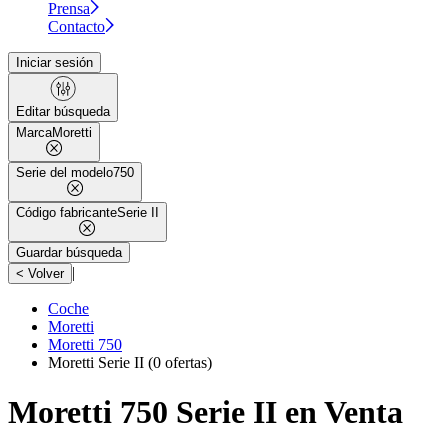
Prensa
Contacto
Iniciar sesión
Editar búsqueda
Marca
Moretti
Serie del modelo
750
Código fabricante
Serie II
Guardar búsqueda
|
< Volver
Coche
Moretti
Moretti 750
Moretti Serie II
(0 ofertas)
Moretti 750 Serie II en Venta