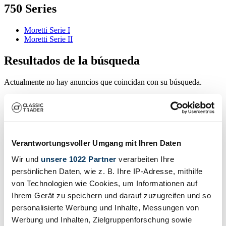
750 Series
Moretti Serie I
Moretti Serie II
Resultados de la búsqueda
Actualmente no hay anuncios que coincidan con su búsqueda.
Crear alerta de búsqueda
Verantwortungsvoller Umgang mit Ihren Daten
Reciba una notificación tan pronto como se publique un anuncio
que coincida con sus filtros de búsqueda.
Wir und
unsere 1022 Partner
verarbeiten Ihre
persönlichen Daten, wie z. B. Ihre IP-Adresse, mithilfe
Crear alerta de búsqueda
von Technologien wie Cookies, um Informationen auf
Ihrem Gerät zu speichern und darauf zuzugreifen und so
Crear anuncio
personalisierte Werbung und Inhalte, Messungen von
Werbung und Inhalten, Zielgruppenforschung sowie
¿Tiene usted un Moretti 750 Serie II que desea vender? Entonces