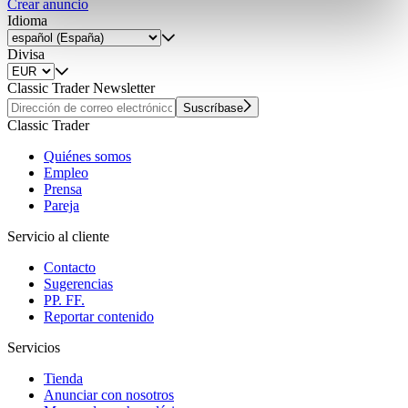
Crear anuncio
Partner führen diese Informationen möglicherweise mit
Idioma
weiteren Daten zusammen, die Sie ihnen bereitgestellt
haben oder die sie im Rahmen Ihrer Nutzung der Dienste
Divisa
gesammelt haben.
Datenschutzerklärung
Classic Trader Newsletter
Suscríbase
Classic Trader
Quiénes somos
Empleo
Prensa
Pareja
Servicio al cliente
Contacto
Sugerencias
PP. FF.
Reportar contenido
Servicios
Tienda
Anunciar con nosotros