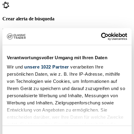
Crear alerta de búsqueda
Reciba una notificación tan pronto como se publique un anuncio
que coincida con sus filtros de búsqueda.
Crear alerta de búsqueda
Verantwortungsvoller Umgang mit Ihren Daten
Wir und
unsere 1022 Partner
verarbeiten Ihre
Crear anuncio
persönlichen Daten, wie z. B. Ihre IP-Adresse, mithilfe
¿Tiene usted un HTS que desea vender? Entonces cree un anuncio
von Technologien wie Cookies, um Informationen auf
ahora.
Ihrem Gerät zu speichern und darauf zuzugreifen und so
Crear anuncio
personalisierte Werbung und Inhalte, Messungen von
Werbung und Inhalten, Zielgruppenforschung sowie
Subastas que terminan pronto
Entwicklung von Angeboten zu ermöglichen. Sie
entscheiden darüber, wer Ihre Daten für welche Zwecke
Ver todas las subastas
Subasta
S
nutzt. Sie können Ihre Einwilligung jederzeit über die
Cookie-Erklärung oder durch Klicken auf das Privacy
Einwilligungsauswahl