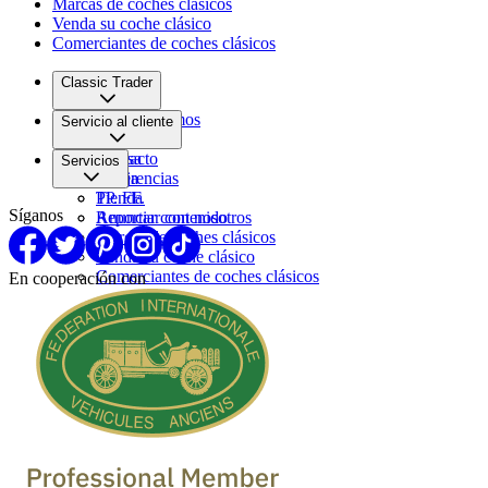
Marcas de coches clásicos
Venda su coche clásico
Comerciantes de coches clásicos
Classic Trader
Quiénes somos
Servicio al cliente
Empleo
Prensa
Contacto
Servicios
Pareja
Sugerencias
PP. FF.
Tienda
Síganos
Reportar contenido
Anunciar con nosotros
Marcas de coches clásicos
Venda su coche clásico
Comerciantes de coches clásicos
En cooperación con