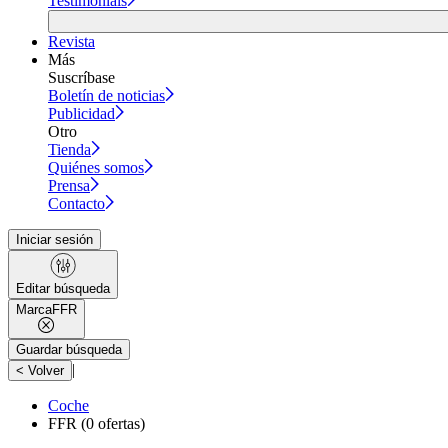
Testimonials
Revista
Más
Suscríbase
Boletín de noticias
Publicidad
Otro
Tienda
Quiénes somos
Prensa
Contacto
Iniciar sesión
Editar búsqueda
Marca
FFR
Guardar búsqueda
|
< Volver
Coche
FFR
(0 ofertas)