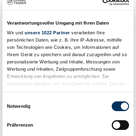
++ www.getyourclassic.com ++ 24/7 Online Auktionen ++ gratis
Anmeldung ++
Verantwortungsvoller Umgang mit Ihren Daten
Precio a petición
hace 5 años
Wir und
unsere 1022 Partner
verarbeiten Ihre
persönlichen Daten, wie z. B. Ihre IP-Adresse, mithilfe
von Technologien wie Cookies, um Informationen auf
Ihrem Gerät zu speichern und darauf zuzugreifen und so
personalisierte Werbung und Inhalte, Messungen von
Werbung und Inhalten, Zielgruppenforschung sowie
Entwicklung von Angeboten zu ermöglichen. Sie
entscheiden darüber, wer Ihre Daten für welche Zwecke
nutzt. Sie können Ihre Einwilligung jederzeit über die
Cookie-Erklärung oder durch Klicken auf das Privacy
Einwilligungsauswahl
Trigger Symbol ändern oder widerrufen
Notwendig
Wenn Sie es erlauben, würden wir auch gerne:
Präferenzen
Informationen über Ihre geografische Lage
Vendedor
Carrocería
erfassen, welche bis auf einige Meter genau sein