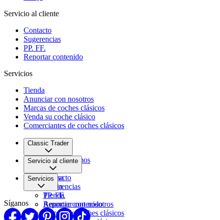
Servicio al cliente
Contacto
Sugerencias
PP. FF.
Reportar contenido
Servicios
Tienda
Anunciar con nosotros
Marcas de coches clásicos
Venda su coche clásico
Comerciantes de coches clásicos
Classic Trader
Quiénes somos
Servicio al cliente
Empleo
Prensa
Contacto
Servicios
Pareja
Sugerencias
PP. FF.
Tienda
Síganos
Reportar contenido
Anunciar con nosotros
Marcas de coches clásicos