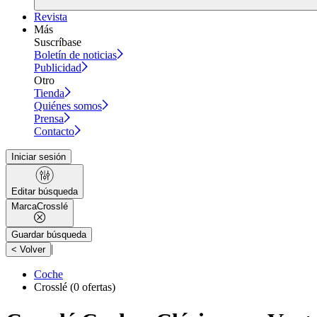
Revista
Más
Suscríbase
Boletín de noticias
Publicidad
Otro
Tienda
Quiénes somos
Prensa
Contacto
Iniciar sesión
Editar búsqueda
Marca
Crosslé
Guardar búsqueda
|
< Volver
Coche
Crosslé
(0 ofertas)