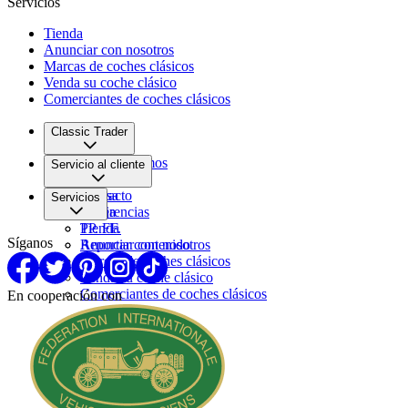
Servicios
Tienda
Anunciar con nosotros
Marcas de coches clásicos
Venda su coche clásico
Comerciantes de coches clásicos
Classic Trader
Quiénes somos
Servicio al cliente
Empleo
Prensa
Contacto
Servicios
Pareja
Sugerencias
PP. FF.
Tienda
Síganos
Reportar contenido
Anunciar con nosotros
Marcas de coches clásicos
Venda su coche clásico
Comerciantes de coches clásicos
En cooperación con