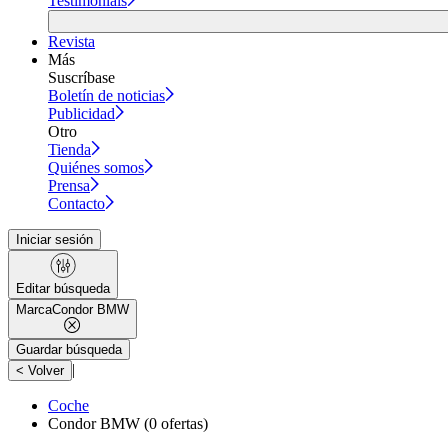
Testimonials
Revista
Más
Suscríbase
Boletín de noticias
Publicidad
Otro
Tienda
Quiénes somos
Prensa
Contacto
Iniciar sesión
Editar búsqueda
Marca
Condor BMW
Guardar búsqueda
|
< Volver
Coche
Condor BMW
(0 ofertas)