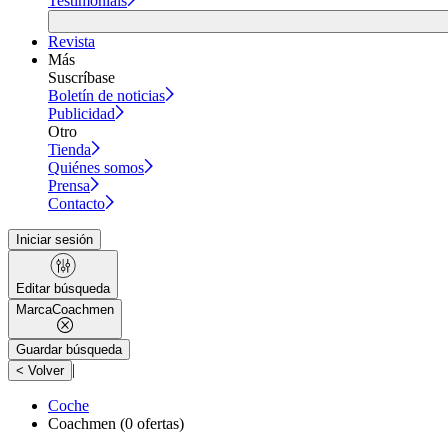
Testimonials
Revista
Más
Suscríbase
Boletín de noticias
Publicidad
Otro
Tienda
Quiénes somos
Prensa
Contacto
Iniciar sesión
Editar búsqueda
Marca
Coachmen
Guardar búsqueda
|
< Volver
Coche
Coachmen
(0 ofertas)