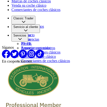
Marcas de coches clásicos
Venda su coche clásico
Comerciantes de coches clásicos
Classic Trader
Quiénes somos
Servicio al cliente
Empleo
Prensa
Contacto
Servicios
Pareja
Sugerencias
PP. FF.
Tienda
Síganos
Reportar contenido
Anunciar con nosotros
Marcas de coches clásicos
Venda su coche clásico
Comerciantes de coches clásicos
En cooperación con