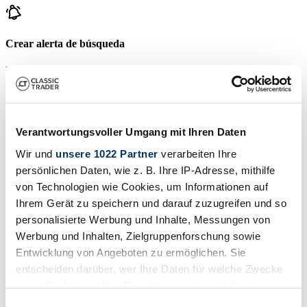
Crear alerta de búsqueda
Reciba una notificación tan pronto como se publique un anuncio
que coincida con sus filtros de búsqueda.
Crear alerta de búsqueda
Verantwortungsvoller Umgang mit Ihren Daten
Wir und
unsere 1022 Partner
verarbeiten Ihre
Crear anuncio
persönlichen Daten, wie z. B. Ihre IP-Adresse, mithilfe
¿Tiene usted un Chollet que desea vender? Entonces cree un
von Technologien wie Cookies, um Informationen auf
anuncio ahora.
Ihrem Gerät zu speichern und darauf zuzugreifen und so
Crear anuncio
personalisierte Werbung und Inhalte, Messungen von
Werbung und Inhalten, Zielgruppenforschung sowie
Subastas que terminan pronto
Entwicklung von Angeboten zu ermöglichen. Sie
entscheiden darüber, wer Ihre Daten für welche Zwecke
Ver todas las subastas
Subasta
S
nutzt. Sie können Ihre Einwilligung jederzeit über die
Cookie-Erklärung oder durch Klicken auf das Privacy
Einwilligungsauswahl