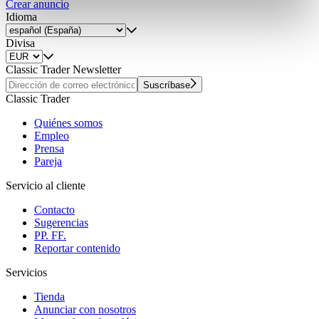
Crear anuncio
Partner führen diese Informationen möglicherweise mit
Idioma
weiteren Daten zusammen, die Sie ihnen bereitgestellt
haben oder die sie im Rahmen Ihrer Nutzung der Dienste
Divisa
gesammelt haben.
Datenschutzerklärung
Classic Trader Newsletter
Suscríbase
Classic Trader
Quiénes somos
Empleo
Prensa
Pareja
Servicio al cliente
Contacto
Sugerencias
PP. FF.
Reportar contenido
Servicios
Tienda
Anunciar con nosotros