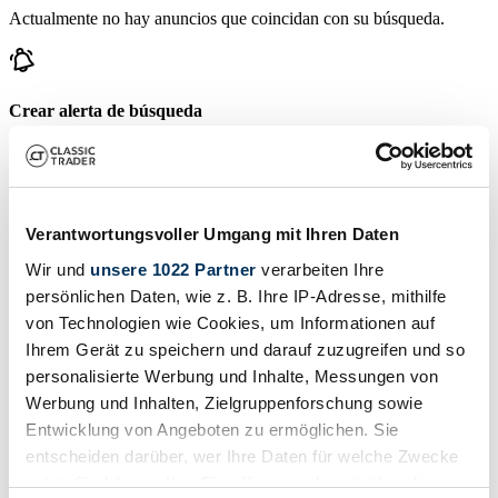
Actualmente no hay anuncios que coincidan con su búsqueda.
Crear alerta de búsqueda
Reciba una notificación tan pronto como se publique un anuncio
que coincida con sus filtros de búsqueda.
Crear alerta de búsqueda
Verantwortungsvoller Umgang mit Ihren Daten
Wir und
unsere 1022 Partner
verarbeiten Ihre
Crear anuncio
persönlichen Daten, wie z. B. Ihre IP-Adresse, mithilfe
von Technologien wie Cookies, um Informationen auf
¿Tiene usted un Ceirano que desea vender? Entonces cree un
Ihrem Gerät zu speichern und darauf zuzugreifen und so
anuncio ahora.
personalisierte Werbung und Inhalte, Messungen von
Crear anuncio
Werbung und Inhalten, Zielgruppenforschung sowie
Entwicklung von Angeboten zu ermöglichen. Sie
Subastas que terminan pronto
entscheiden darüber, wer Ihre Daten für welche Zwecke
Ver todas las subastas
nutzt. Sie können Ihre Einwilligung jederzeit über die
Subasta
S