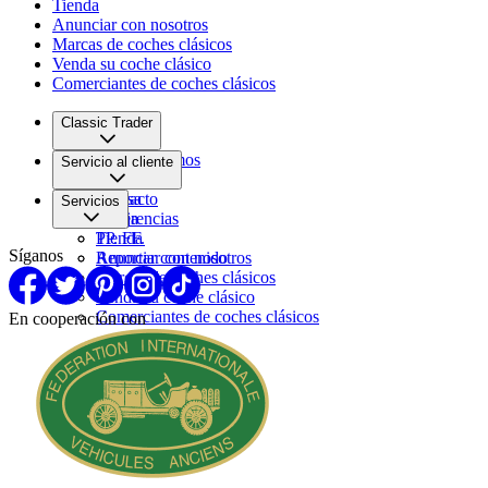
Tienda
Anunciar con nosotros
Marcas de coches clásicos
Venda su coche clásico
Comerciantes de coches clásicos
Classic Trader
Quiénes somos
Servicio al cliente
Empleo
Prensa
Contacto
Servicios
Pareja
Sugerencias
PP. FF.
Tienda
Síganos
Reportar contenido
Anunciar con nosotros
Marcas de coches clásicos
Venda su coche clásico
Comerciantes de coches clásicos
En cooperación con