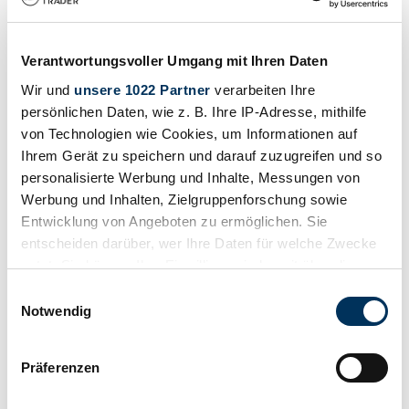
Auction 23rd November 2019, Estimate: £54,000 - £60,000 Lot 153
63.007 €
hace 7 años
Verantwortungsvoller Umgang mit Ihren Daten
Wir und
unsere 1022 Partner
verarbeiten Ihre
persönlichen Daten, wie z. B. Ihre IP-Adresse, mithilfe
von Technologien wie Cookies, um Informationen auf
Ihrem Gerät zu speichern und darauf zuzugreifen und so
personalisierte Werbung und Inhalte, Messungen von
Werbung und Inhalten, Zielgruppenforschung sowie
Entwicklung von Angeboten zu ermöglichen. Sie
entscheiden darüber, wer Ihre Daten für welche Zwecke
nutzt. Sie können Ihre Einwilligung jederzeit über die
Cookie-Erklärung oder durch Klicken auf das Privacy
Einwilligungsauswahl
Trigger Symbol ändern oder widerrufen
Notwendig
Wenn Sie es erlauben, würden wir auch gerne:
Präferenzen
Vendedor
Informationen über Ihre geografische Lage
Carrocería
erfassen, welche bis auf einige Meter genau sein
Convertible (Roadster)