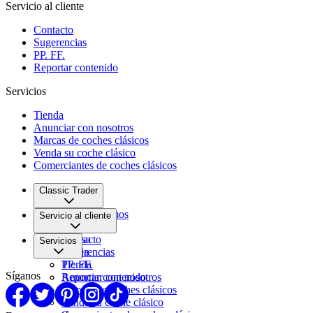
Servicio al cliente
Contacto
Sugerencias
PP. FF.
Reportar contenido
Servicios
Tienda
Anunciar con nosotros
Marcas de coches clásicos
Venda su coche clásico
Comerciantes de coches clásicos
Classic Trader
Quiénes somos
Servicio al cliente
Empleo
Prensa
Contacto
Servicios
Pareja
Sugerencias
PP. FF.
Tienda
Síganos
Reportar contenido
Anunciar con nosotros
Marcas de coches clásicos
Venda su coche clásico