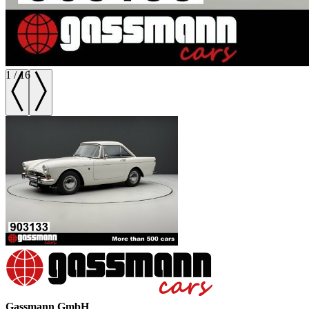
1
/
16
Gassmann GmbH