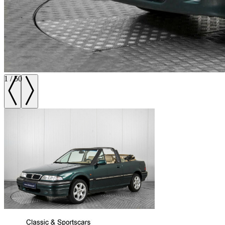
1
/
50