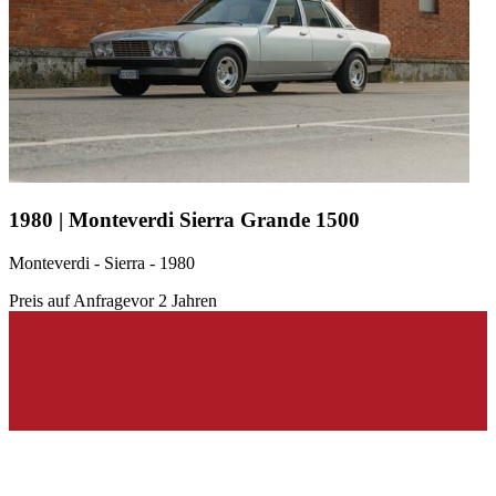
es auch zur Herstellung von Einzelstücken.
Monteverdi im Rennsport
Schon 1958 begann Peter Monteverdi, sich mit Einsätzen im
Motorrennsport zu beschäftigen. So konstruierte er 1961 mehrere
Kleinwagen für die Formel Junior. An einigen Bergrennen nahm
Monteverdi auch selbst teil, bei denen er den MBM-Formel-1-
Rennwagen steuerte. Nach einem Unfall zog sich der Schweizer
jedoch wieder vom Rennsportgeschehen zurück. Nachdem er 1990
1980 | Monteverdi Sierra Grande 1500
das Unternehmen Onyx Grand Prix erworben hatte, griff
Monteverdi noch einmal in das Geschehen ein. Aus Finanznot und
Monteverdi - Sierra - 1980
Sponsorenmangel konnten seine Wagen nach zehn Rennen jedoch
nicht mehr antreten. Die Formel-1-Rennwagen lassen sich heute im
Preis auf Anfrage
vor 2 Jahren
Monteverdi-Museum bewundern.