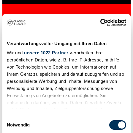
Verantwortungsvoller Umgang mit Ihren Daten
Wir und
unsere 1022 Partner
verarbeiten Ihre
persönlichen Daten, wie z. B. Ihre IP-Adresse, mithilfe
von Technologien wie Cookies, um Informationen auf
Händler
Ihrem Gerät zu speichern und darauf zuzugreifen und so
Abgelaufenes Inserat
personalisierte Werbung und Inhalte, Messungen von
Werbung und Inhalten, Zielgruppenforschung sowie
Entwicklung von Angeboten zu ermöglichen. Sie
entscheiden darüber, wer Ihre Daten für welche Zwecke
nutzt. Sie können Ihre Einwilligung jederzeit über die
Cookie-Erklärung oder durch Klicken auf das Privacy
Einwilligungsauswahl
Trigger Symbol ändern oder widerrufen
Notwendig