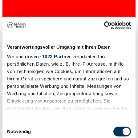
Verantwortungsvoller Umgang mit Ihren Daten
Händler
Wir und
unsere 1022 Partner
verarbeiten Ihre
Karosserieform
persönlichen Daten, wie z. B. Ihre IP-Adresse, mithilfe
Cabriolet
Tachostand (abgelesen)
von Technologien wie Cookies, um Informationen auf
Nicht angegeben
Ihrem Gerät zu speichern und darauf zuzugreifen und so
Leistung (kW/PS)
personalisierte Werbung und Inhalte, Messungen von
16 / 22
Werbung und Inhalten, Zielgruppenforschung sowie
Entwicklung von Angeboten zu ermöglichen. Sie
entscheiden darüber, wer Ihre Daten für welche Zwecke
nutzt. Sie können Ihre Einwilligung jederzeit über die
Cookie-Erklärung oder durch Klicken auf das Privacy
Einwilligungsauswahl
Trigger Symbol ändern oder widerrufen
Notwendig