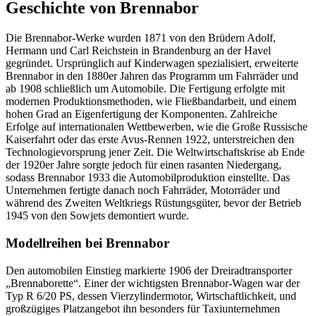
Geschichte von Brennabor
Die Brennabor-Werke wurden 1871 von den Brüdern Adolf,
Hermann und Carl Reichstein in Brandenburg an der Havel
gegründet. Ursprünglich auf Kinderwagen spezialisiert, erweiterte
Brennabor in den 1880er Jahren das Programm um Fahrräder und
ab 1908 schließlich um Automobile. Die Fertigung erfolgte mit
modernen Produktionsmethoden, wie Fließbandarbeit, und einem
hohen Grad an Eigenfertigung der Komponenten. Zahlreiche
Erfolge auf internationalen Wettbewerben, wie die Große Russische
Kaiserfahrt oder das erste Avus-Rennen 1922, unterstreichen den
Technologievorsprung jener Zeit. Die Weltwirtschaftskrise ab Ende
der 1920er Jahre sorgte jedoch für einen rasanten Niedergang,
sodass Brennabor 1933 die Automobilproduktion einstellte. Das
Unternehmen fertigte danach noch Fahrräder, Motorräder und
während des Zweiten Weltkriegs Rüstungsgüter, bevor der Betrieb
1945 von den Sowjets demontiert wurde.
Modellreihen bei Brennabor
Den automobilen Einstieg markierte 1906 der Dreiradtransporter
„Brennaborette“. Einer der wichtigsten Brennabor-Wagen war der
Typ R 6/20 PS, dessen Vierzylindermotor, Wirtschaftlichkeit, und
großzügiges Platzangebot ihn besonders für Taxiunternehmen