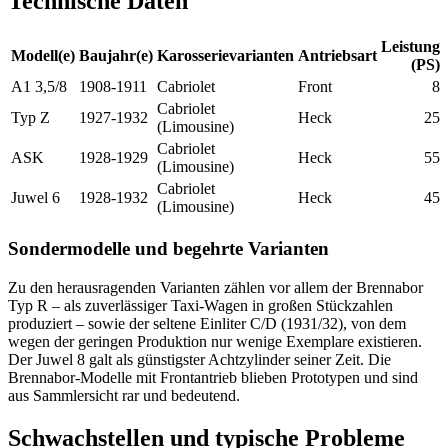
Technische Daten
Leistung
Modell(e)
Baujahr(e)
Karosserievarianten
Antriebsart
(PS)
A1 3,5/8
1908-1911
Cabriolet
Front
8
Cabriolet
Typ Z
1927-1932
Heck
25
(Limousine)
Cabriolet
ASK
1928-1929
Heck
55
(Limousine)
Cabriolet
Juwel 6
1928-1932
Heck
45
(Limousine)
Sondermodelle und begehrte Varianten
Zu den herausragenden Varianten zählen vor allem der Brennabor
Typ R – als zuverlässiger Taxi-Wagen in großen Stückzahlen
produziert – sowie der seltene Einliter C/D (1931/32), von dem
wegen der geringen Produktion nur wenige Exemplare existieren.
Der Juwel 8 galt als günstigster Achtzylinder seiner Zeit. Die
Brennabor-Modelle mit Frontantrieb blieben Prototypen und sind
aus Sammlersicht rar und bedeutend.
Schwachstellen und typische Probleme