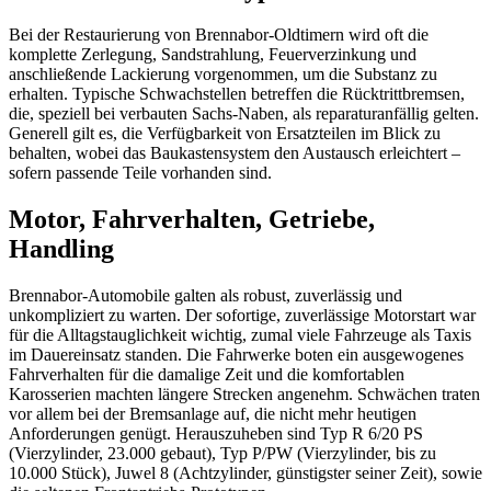
Bei der Restaurierung von Brennabor-Oldtimern wird oft die
komplette Zerlegung, Sandstrahlung, Feuerverzinkung und
anschließende Lackierung vorgenommen, um die Substanz zu
erhalten. Typische Schwachstellen betreffen die Rücktrittbremsen,
die, speziell bei verbauten Sachs-Naben, als reparaturanfällig gelten.
Generell gilt es, die Verfügbarkeit von Ersatzteilen im Blick zu
behalten, wobei das Baukastensystem den Austausch erleichtert –
sofern passende Teile vorhanden sind.
Motor, Fahrverhalten, Getriebe,
Handling
Brennabor-Automobile galten als robust, zuverlässig und
unkompliziert zu warten. Der sofortige, zuverlässige Motorstart war
für die Alltagstauglichkeit wichtig, zumal viele Fahrzeuge als Taxis
im Dauereinsatz standen. Die Fahrwerke boten ein ausgewogenes
Fahrverhalten für die damalige Zeit und die komfortablen
Karosserien machten längere Strecken angenehm. Schwächen traten
vor allem bei der Bremsanlage auf, die nicht mehr heutigen
Anforderungen genügt. Herauszuheben sind Typ R 6/20 PS
(Vierzylinder, 23.000 gebaut), Typ P/PW (Vierzylinder, bis zu
10.000 Stück), Juwel 8 (Achtzylinder, günstigster seiner Zeit), sowie