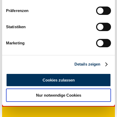
Wenn Sie es erlauben, würden wir auch gerne:
Präferenzen
Informationen über Ihre geografische Lage
erfassen, welche bis auf einige Meter genau sein
können
Statistiken
Ihr Gerät durch aktives Scannen nach
bestimmten Merkmalen (Fingerprinting) identifizieren
Marketing
Erfahren Sie mehr darüber, wie Ihre persönlichen Daten
Händler
verarbeitet werden, und legen Sie Ihre Präferenzen im
Abschnitt Einzelheiten
fest.
Details zeigen
Wir verwenden Cookies, um Inhalte und Anzeigen zu
personalisieren, Funktionen für soziale Medien anbieten
Cookies zulassen
zu können und die Zugriffe auf unsere Website zu
analysieren. Außerdem geben wir Informationen zu Ihrer
Nur notwendige Cookies
Verwendung unserer Website an unsere Partner für
soziale Medien, Werbung und Analysen weiter. Unsere
Partner führen diese Informationen möglicherweise mit
weiteren Daten zusammen, die Sie ihnen bereitgestellt