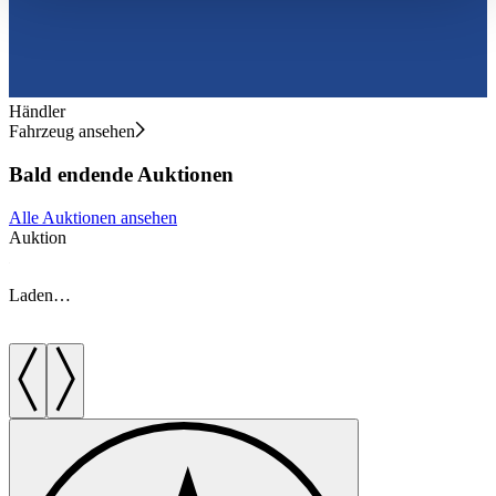
haben oder die sie im Rahmen Ihrer Nutzung der Dienste
gesammelt haben.
Datenschutzerklärung
Händler
Fahrzeug ansehen
Bald endende Auktionen
Alle Auktionen ansehen
Auktion
A
Laden…