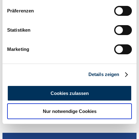
Wenn Sie es erlauben, würden wir auch gerne:
Präferenzen
Informationen über Ihre geografische Lage
erfassen, welche bis auf einige Meter genau sein
können
Statistiken
Ihr Gerät durch aktives Scannen nach
bestimmten Merkmalen (Fingerprinting) identifizieren
Marketing
Erfahren Sie mehr darüber, wie Ihre persönlichen Daten
verarbeitet werden, und legen Sie Ihre Präferenzen im
Händler
Abschnitt Einzelheiten
fest.
Details zeigen
Wir verwenden Cookies, um Inhalte und Anzeigen zu
personalisieren, Funktionen für soziale Medien anbieten
Cookies zulassen
zu können und die Zugriffe auf unsere Website zu
analysieren. Außerdem geben wir Informationen zu Ihrer
Nur notwendige Cookies
Verwendung unserer Website an unsere Partner für
soziale Medien, Werbung und Analysen weiter. Unsere
Partner führen diese Informationen möglicherweise mit
weiteren Daten zusammen, die Sie ihnen bereitgestellt