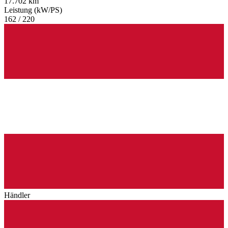
17.702 km
Leistung (kW/PS)
162 / 220
Händler