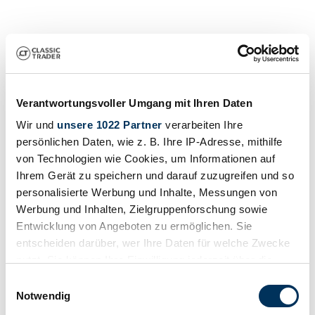
Verantwortungsvoller Umgang mit Ihren Daten
Wir und
unsere 1022 Partner
verarbeiten Ihre
Händler
persönlichen Daten, wie z. B. Ihre IP-Adresse, mithilfe
Karosserieform
von Technologien wie Cookies, um Informationen auf
Limousine
Ihrem Gerät zu speichern und darauf zuzugreifen und so
Tachostand (abgelesen)
57.059 km
personalisierte Werbung und Inhalte, Messungen von
Leistung (kW/PS)
Werbung und Inhalten, Zielgruppenforschung sowie
162 / 220
Entwicklung von Angeboten zu ermöglichen. Sie
entscheiden darüber, wer Ihre Daten für welche Zwecke
nutzt. Sie können Ihre Einwilligung jederzeit über die
Cookie-Erklärung oder durch Klicken auf das Privacy
Einwilligungsauswahl
Trigger Symbol ändern oder widerrufen
Notwendig