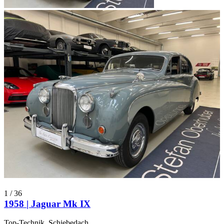
1
/
36
1958 | Jaguar Mk IX
Top-Technik, Schiebedach