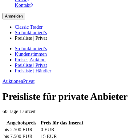
Kontakt
Anmelden
Classic Trader
So funktioniert’s
Preisliste | Privat
So funktioniert’s
Kundenstimmen
Preise | Auktion
Preisliste | Privat
Preisliste | Händler
Auktionen
Privat
Preisliste für private Anbieter
60 Tage Laufzeit
Angebotspreis
Preis für das Inserat
bis 2.500 EUR
0 EUR
bis 7.500 EUR
15 EUR