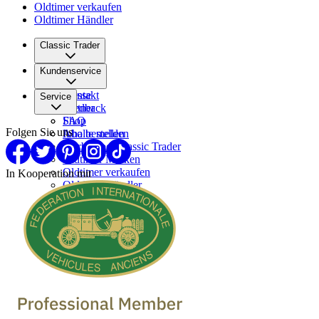
Oldtimer verkaufen
Oldtimer Händler
Classic Trader
Über uns
Kundenservice
Karriere
Presse
Kontakt
Service
Partner
Feedback
FAQ
Shop
Folgen Sie uns
Inhalte melden
Abo bestellen
Werben bei Classic Trader
Oldtimer Marken
Oldtimer verkaufen
In Kooperation mit
Oldtimer Händler