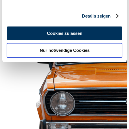
verarbeitet werden, und legen Sie Ihre Präferenzen im
Abschnitt Einzelheiten
fest.
Details zeigen
Wir verwenden Cookies, um Inhalte und Anzeigen zu
personalisieren, Funktionen für soziale Medien anbieten
Cookies zulassen
zu können und die Zugriffe auf unsere Website zu
analysieren. Außerdem geben wir Informationen zu Ihrer
Nur notwendige Cookies
Verwendung unserer Website an unsere Partner für
soziale Medien, Werbung und Analysen weiter. Unsere
Partner führen diese Informationen möglicherweise mit
weiteren Daten zusammen, die Sie ihnen bereitgestellt
haben oder die sie im Rahmen Ihrer Nutzung der Dienste
gesammelt haben.
Datenschutzerklärung