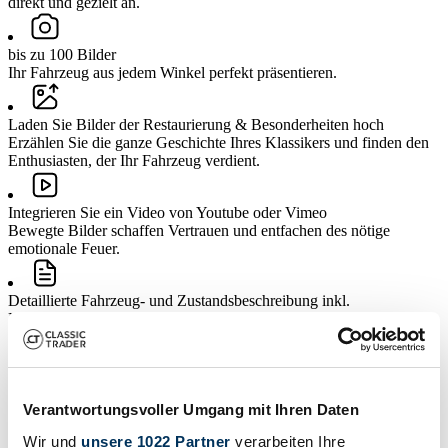
direkt und gezielt an.
bis zu 100 Bilder
Ihr Fahrzeug aus jedem Winkel perfekt präsentieren.
Laden Sie Bilder der Restaurierung & Besonderheiten hoch
Erzählen Sie die ganze Geschichte Ihres Klassikers und finden den
Enthusiasten, der Ihr Fahrzeug verdient.
Integrieren Sie ein Video von Youtube oder Vimeo
Bewegte Bilder schaffen Vertrauen und entfachen des nötige
emotionale Feuer.
Detaillierte Fahrzeug- und Zustandsbeschreibung inkl.
Dokumenten-Upload
Klare Informationen für mehr Transparenz und als Basis für seriöse
Anfragen.
Umfangreiche Inserats-Statistiken zur Erfolgsmessung
Verantwortungsvoller Umgang mit Ihren Daten
Transparenz über das erzeugte Interesse ermöglicht Ihnen das
Wir und
unsere 1022 Partner
verarbeiten Ihre
Optimieren Ihres Inserat für mehr Anfragen.