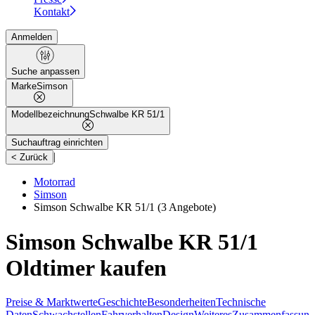
Kontakt
Anmelden
Suche anpassen
Marke
Simson
Modellbezeichnung
Schwalbe KR 51/1
Suchauftrag einrichten
|
< Zurück
Motorrad
Simson
Simson Schwalbe KR 51/1
(3 Angebote)
Simson Schwalbe KR 51/1
Oldtimer kaufen
Preise & Marktwerte
Geschichte
Besonderheiten
Technische
Daten
Schwachstellen
Fahrverhalten
Design
Weiteres
Zusammenfassung