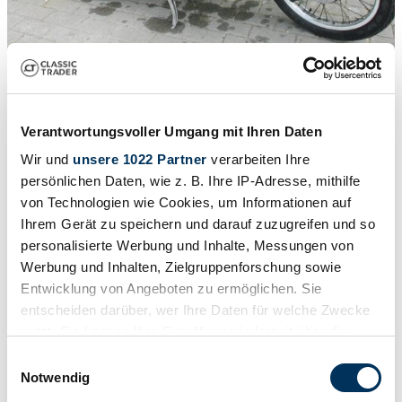
1
/
19
1980 | Simson Schwalbe KR 51/1
Verantwortungsvoller Umgang mit Ihren Daten
Simson KR 51 Schwalbe Kr 51 / 1
Wir und
unsere 1022 Partner
verarbeiten Ihre
persönlichen Daten, wie z. B. Ihre IP-Adresse, mithilfe
CHF 2'337
von Technologien wie Cookies, um Informationen auf
Ihrem Gerät zu speichern und darauf zuzugreifen und so
personalisierte Werbung und Inhalte, Messungen von
Werbung und Inhalten, Zielgruppenforschung sowie
Entwicklung von Angeboten zu ermöglichen. Sie
entscheiden darüber, wer Ihre Daten für welche Zwecke
nutzt. Sie können Ihre Einwilligung jederzeit über die
Cookie-Erklärung oder durch Klicken auf das Privacy
Einwilligungsauswahl
Trigger Symbol ändern oder widerrufen
Notwendig