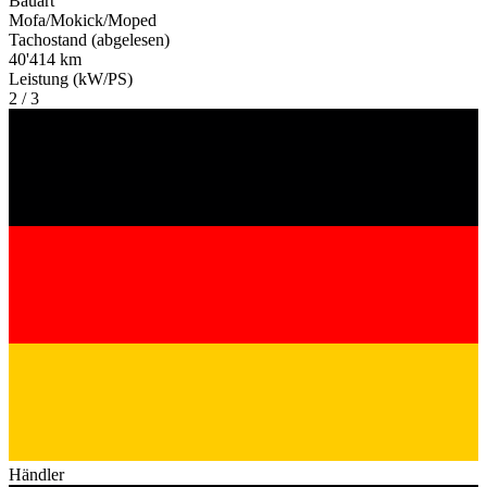
Bauart
Mofa/Mokick/Moped
Tachostand (abgelesen)
40'414 km
Leistung (kW/PS)
2 / 3
Händler