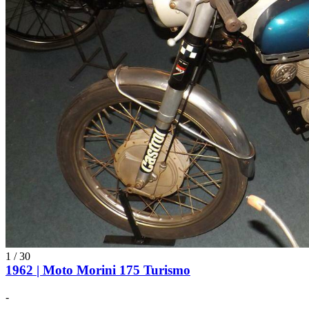
1
/
30
1962 | Moto Morini 175 Turismo
-