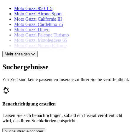
Moto Guzzi 850 T 5
Moto Guzzi Airone Sport
Moto Guzzi California III
Moto Guzzi Cardellino 75
Moto Guzzi Dingo
Moto Guzzi Falcone Turismo
Moto Guzzi Motoleggera 65
Moto Guzzi Nuovo Falcone
Moto Guzzi Stornello 125
Mehr anzeigen
Moto Guzzi V 65 Lario
Moto Guzzi V7 850 GT
Suchergebnisse
Moto Guzzi V7 Sport
Zur Zeit sind keine passenden Inserate zu Ihrer Suche veröffentlicht.
Benachrichtigung erstellen
Lassen Sie sich benachrichtigen, sobald ein Inserat veröffentlicht
wird, das Ihren Suchkriterien entspricht.
Suchauftrag einrichten