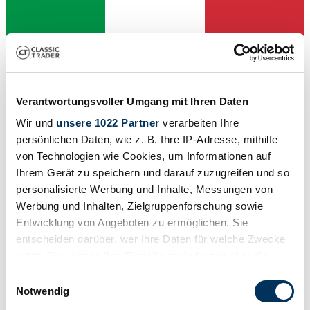
Händler
Abgelaufenes Inserat
Verantwortungsvoller Umgang mit Ihren Daten
Wir und
unsere 1022 Partner
verarbeiten Ihre
persönlichen Daten, wie z. B. Ihre IP-Adresse, mithilfe
von Technologien wie Cookies, um Informationen auf
Ihrem Gerät zu speichern und darauf zuzugreifen und so
personalisierte Werbung und Inhalte, Messungen von
Werbung und Inhalten, Zielgruppenforschung sowie
Entwicklung von Angeboten zu ermöglichen. Sie
entscheiden darüber, wer Ihre Daten für welche Zwecke
nutzt. Sie können Ihre Einwilligung jederzeit über die
Cookie-Erklärung oder durch Klicken auf das Privacy
Einwilligungsauswahl
Trigger Symbol ändern oder widerrufen
Notwendig
Umbau