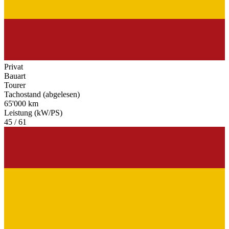
Privat
Bauart
Tourer
Tachostand (abgelesen)
65'000 km
Leistung (kW/PS)
45 / 61