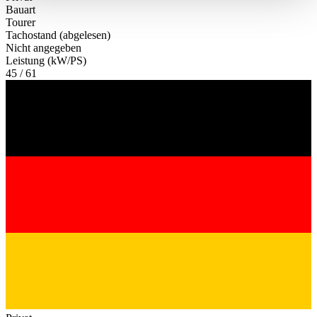
haben oder die sie im Rahmen Ihrer Nutzung der Dienste
Bauart
Tourer
gesammelt haben.
Datenschutzerklärung
Tachostand (abgelesen)
Nicht angegeben
Leistung (kW/PS)
45 / 61