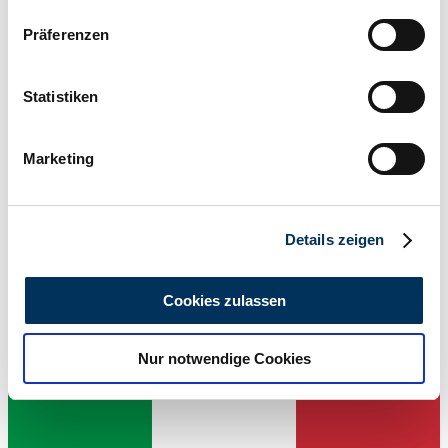
Wenn Sie es erlauben, würden wir auch gerne:
Präferenzen
Informationen über Ihre geografische Lage
erfassen, welche bis auf einige Meter genau sein
können
Statistiken
Ihr Gerät durch aktives Scannen nach
bestimmten Merkmalen (Fingerprinting) identifizieren
Marketing
Erfahren Sie mehr darüber, wie Ihre persönlichen Daten
verarbeitet werden, und legen Sie Ihre Präferenzen im
Abschnitt Einzelheiten
fest.
Händler
Details zeigen
Wir verwenden Cookies, um Inhalte und Anzeigen zu
personalisieren, Funktionen für soziale Medien anbieten
Cookies zulassen
zu können und die Zugriffe auf unsere Website zu
analysieren. Außerdem geben wir Informationen zu Ihrer
Nur notwendige Cookies
Verwendung unserer Website an unsere Partner für
soziale Medien, Werbung und Analysen weiter. Unsere
Partner führen diese Informationen möglicherweise mit
weiteren Daten zusammen, die Sie ihnen bereitgestellt