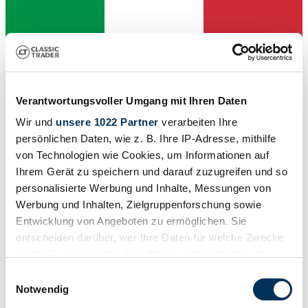
Verantwortungsvoller Umgang mit Ihren Daten
Wir und
unsere 1022 Partner
verarbeiten Ihre
persönlichen Daten, wie z. B. Ihre IP-Adresse, mithilfe
Händler
von Technologien wie Cookies, um Informationen auf
Bauart
Ihrem Gerät zu speichern und darauf zuzugreifen und so
Roller/Scooter
Tachostand (abgelesen)
personalisierte Werbung und Inhalte, Messungen von
100 km
Werbung und Inhalten, Zielgruppenforschung sowie
Leistung (kW/PS)
Entwicklung von Angeboten zu ermöglichen. Sie
3 / 4
entscheiden darüber, wer Ihre Daten für welche Zwecke
nutzt. Sie können Ihre Einwilligung jederzeit über die
Cookie-Erklärung oder durch Klicken auf das Privacy
Einwilligungsauswahl
Trigger Symbol ändern oder widerrufen
Notwendig