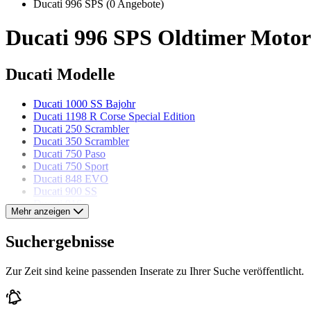
Ducati 996 SPS
(0 Angebote)
Ducati 996 SPS Oldtimer Motor
Ducati Modelle
Ducati 1000 SS Bajohr
Ducati 1198 R Corse Special Edition
Ducati 250 Scrambler
Ducati 350 Scrambler
Ducati 750 Paso
Ducati 750 Sport
Ducati 848 EVO
Ducati 900 SS
Ducati 916
Mehr anzeigen
Ducati Cucciolo
Ducati Monster 900
Suchergebnisse
Ducati Panigale V4 R
Zur Zeit sind keine passenden Inserate zu Ihrer Suche veröffentlicht.