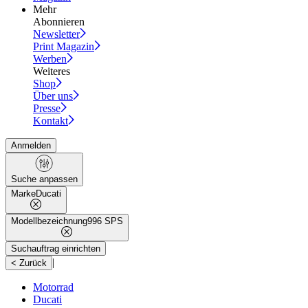
Mehr
Abonnieren
Newsletter
Print Magazin
Werben
Weiteres
Shop
Über uns
Presse
Kontakt
Anmelden
Suche anpassen
Marke
Ducati
Modellbezeichnung
996 SPS
Suchauftrag einrichten
|
< Zurück
Motorrad
Ducati