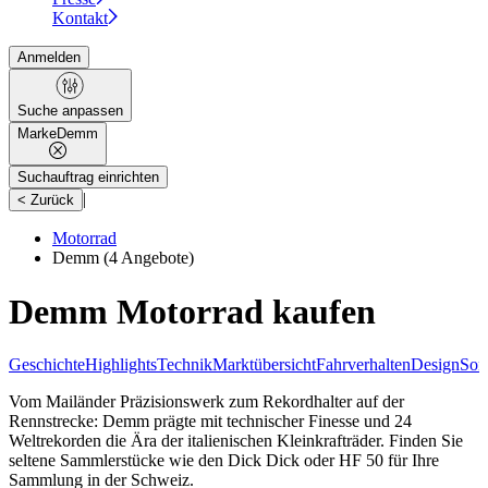
Kontakt
Anmelden
Suche anpassen
Marke
Demm
Suchauftrag einrichten
|
< Zurück
Motorrad
Demm
(4 Angebote)
Demm Motorrad kaufen
Geschichte
Highlights
Technik
Marktübersicht
Fahrverhalten
Design
Son
Vom Mailänder Präzisionswerk zum Rekordhalter auf der
Rennstrecke: Demm prägte mit technischer Finesse und 24
Weltrekorden die Ära der italienischen Kleinkrafträder. Finden Sie
seltene Sammlerstücke wie den Dick Dick oder HF 50 für Ihre
Sammlung in der Schweiz.