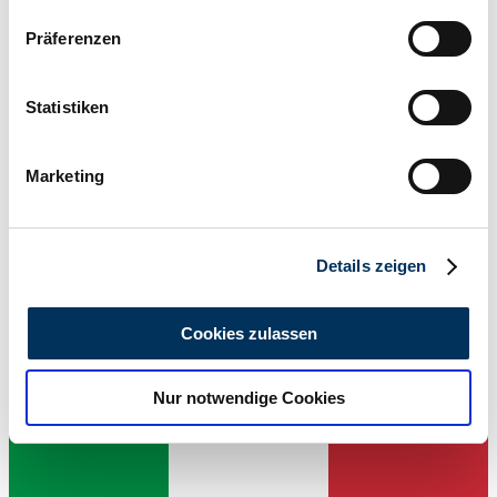
Wenn Sie es erlauben, würden wir auch gerne:
Präferenzen
Informationen über Ihre geografische Lage
erfassen, welche bis auf einige Meter genau sein
können
Statistiken
Ihr Gerät durch aktives Scannen nach
bestimmten Merkmalen (Fingerprinting) identifizieren
Marketing
Erfahren Sie mehr darüber, wie Ihre persönlichen Daten
verarbeitet werden, und legen Sie Ihre Präferenzen im
Abschnitt Einzelheiten
fest.
Händler
Details zeigen
Wir verwenden Cookies, um Inhalte und Anzeigen zu
personalisieren, Funktionen für soziale Medien anbieten
Cookies zulassen
zu können und die Zugriffe auf unsere Website zu
analysieren. Außerdem geben wir Informationen zu Ihrer
Nur notwendige Cookies
Verwendung unserer Website an unsere Partner für
soziale Medien, Werbung und Analysen weiter. Unsere
Partner führen diese Informationen möglicherweise mit
weiteren Daten zusammen, die Sie ihnen bereitgestellt