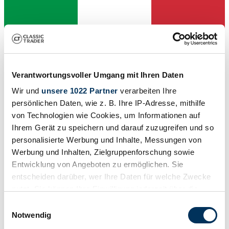
Verantwortungsvoller Umgang mit Ihren Daten
Wir und
unsere 1022 Partner
verarbeiten Ihre
persönlichen Daten, wie z. B. Ihre IP-Adresse, mithilfe
von Technologien wie Cookies, um Informationen auf
Händler
Ihrem Gerät zu speichern und darauf zuzugreifen und so
Bauart
Sportmotorrad
personalisierte Werbung und Inhalte, Messungen von
Tachostand (abgelesen)
Werbung und Inhalten, Zielgruppenforschung sowie
Nicht angegeben
Entwicklung von Angeboten zu ermöglichen. Sie
Leistung (kW/PS)
3 / 4
entscheiden darüber, wer Ihre Daten für welche Zwecke
nutzt. Sie können Ihre Einwilligung jederzeit über die
Cookie-Erklärung oder durch Klicken auf das Privacy
Einwilligungsauswahl
Trigger Symbol ändern oder widerrufen
Notwendig