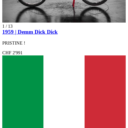
1
/
13
1959 | Demm Dick Dick
PRISTINE !
CHF 2'991